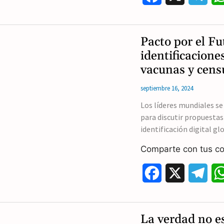
a
e
c
l
Pacto por el F
e
e
identificacione
vacunas y cens
b
g
septiembre 16, 2024
o
r
Los líderes mundiales se
o
a
para discutir propuestas
k
m
identificación digital glo
Comparte con tus co
F
X
T
a
e
c
l
La verdad no es