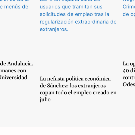
p
p
 de Andalucía.
La op
lmanes con
40 dí
 Universidad
cont
La nefasta política económica
Odes
de Sánchez: los extranjeros
copan todo el empleo creado en
julio