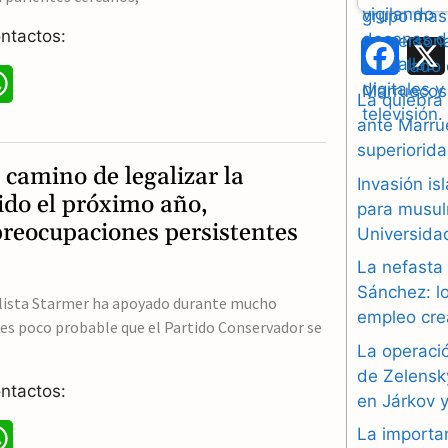
ntactos:
F
W
a
La quiebra
h
ante Marrue
c
superiorida
a
e
camino de legalizar la
Invasión i
t
ido el próximo año,
b
para musul
preocupaciones persistentes
Universidad
s
o
La nefasta
A
o
Sánchez: lo
alista Starmer ha apoyado durante mucho
p
empleo cre
k
 es poco probable que el Partido Conservador se
p
La operació
de Zelensk
ntactos:
en Járkov 
La importa
W