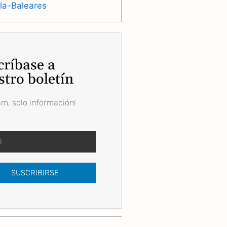
lla-Baleares
críbase a
stro boletín
am, solo información!
SUSCRIBIRSE