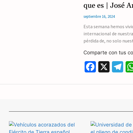
e
e
que es | José 
b
g
septiembre 16, 2024
o
r
Esta semana hemos vivid
internacional de nuestra
o
a
pérdida de, no solo nues
k
m
Comparte con tus co
F
X
T
a
e
c
l
e
e
b
g
o
r