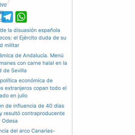
X
T
W
e
h
 de la disuasión española
cos: el Ejército duda de su
l
a
d militar
e
t
slámica de Andalucía. Menú
g
s
manes con carne halal en la
 de Sevilla
r
A
 política económica de
a
p
s extranjeros copan todo el
ado en julio
m
p
n de influencia de 40 días
y resultó contraproducente
y Odesa
ncia del arco Canarias-