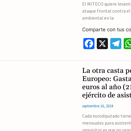
El MITECO quiere levant
ataque frontal contra e
ambiental en la
Comparte con tus co
F
X
T
a
e
c
l
La otra casta p
e
e
Europeo: Gasta
euros al año (2
b
g
ejército de asi
o
r
septiembre 16, 2024
o
a
Cada eurodiputado tiene
k
m
mensuales para asistent
requisitos es que no sea