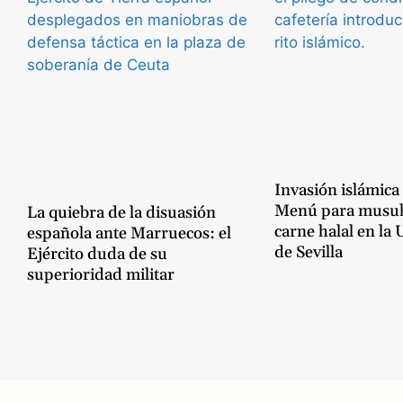
o
a
k
m
Invasión islámica
Menú para musu
La quiebra de la disuasión
carne halal en la
española ante Marruecos: el
de Sevilla
Ejército duda de su
superioridad militar