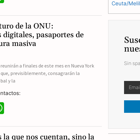
Ceuta/Meli
h
a
uturo de la ONU:
t
s digitales, pasaportes de
Sus
ura masiva
s
nue
A
Sin sp
 reunirán a finales de este mes en Nueva York
p
 que, previsiblemente, consagrarán la
p
bal y la
ntactos:
W
h
a
 la que nos cuentan, sino la