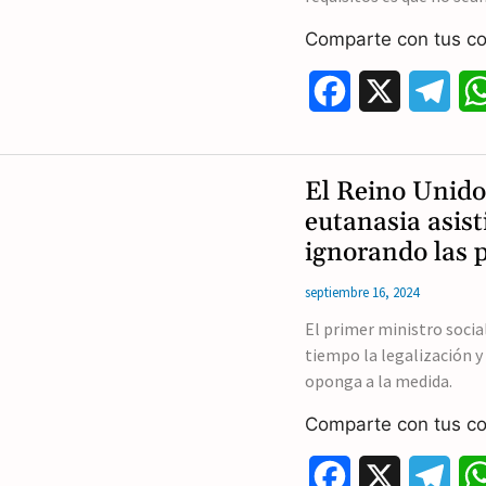
Comparte con tus co
F
X
T
a
e
c
l
El Reino Unido 
e
e
eutanasia asist
ignorando las 
b
g
septiembre 16, 2024
o
r
El primer ministro soci
o
a
tiempo la legalización y
k
m
oponga a la medida.
Comparte con tus co
F
X
T