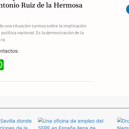
t
Antonio Ruiz de la Hermosa
s
A
o una situación curiosa sobre la implicación
 política nacional. Es la demostración de la
p
tra
p
ntactos:
W
h
a
t
s
A