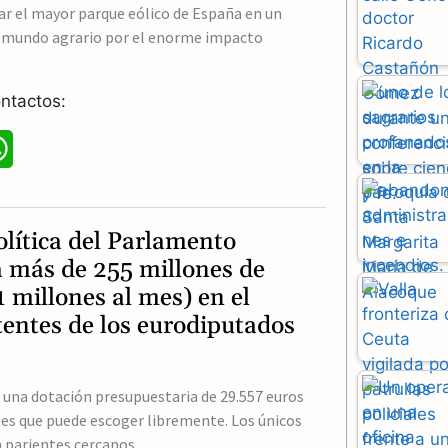
ar el mayor parque eólico de España en un
l mundo agrario por el enorme impacto
ntactos:
W
h
a
olítica del Parlamento
t
 más de 255 millones de
1 millones al mes) en el
s
stentes de los eurodiputados
A
p
 una dotación presupuestaria de 29.557 euros
p
es que puede escoger libremente. Los únicos
n parientes cercanos,