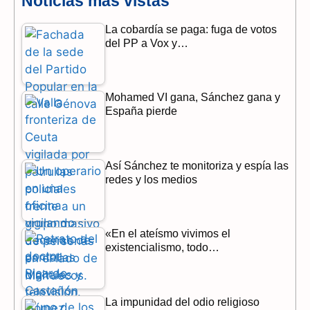
Noticias más vistas
b
g
s
La cobardía se paga: fuga de votos
del PP a Vox y…
o
r
A
o
a
p
Mohamed VI gana, Sánchez gana y
k
m
p
España pierde
Así Sánchez te monitoriza y espía las
redes y los medios
«En el ateísmo vivimos el
existencialismo, todo…
La impunidad del odio religioso