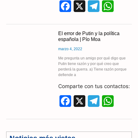
F
X
T
W
a
e
h
c
l
a
El error de Putin y la política
española | Pío Moa
e
e
t
marzo 4, 2022
b
g
s
Me pregunta un amigo por qué digo que
Putin tiene razón y por qué creo que
o
r
A
perderá la guerra. a) Tiene razón porque
defiende a
o
a
p
Comparte con tus contactos:
k
m
p
F
X
T
W
a
e
h
c
l
a
e
e
t