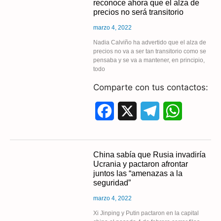
reconoce ahora que el alza de
e
e
t
precios no será transitorio
b
g
s
marzo 4, 2022
o
r
A
Nadia Calviño ha advertido que el alza de
precios no va a ser tan transitorio como se
pensaba y se va a mantener, en principio,
o
a
p
todo
k
m
p
Comparte con tus contactos:
F
X
T
W
a
e
h
c
l
a
China sabía que Rusia invadiría
Ucrania y pactaron afrontar
e
e
t
juntos las “amenazas a la
seguridad”
b
g
s
marzo 4, 2022
o
r
A
Xi Jinping y Putin pactaron en la capital