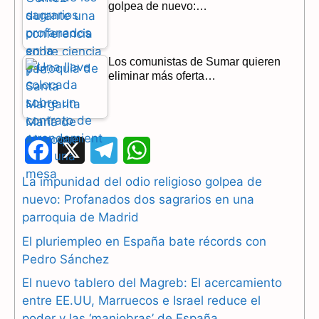
golpea de nuevo:…
Los comunistas de Sumar quieren
eliminar más oferta…
F
X
T
W
a
e
h
La impunidad del odio religioso golpea de
nuevo: Profanados dos sagrarios en una
c
l
a
parroquia de Madrid
e
e
t
El pluriempleo en España bate récords con
b
g
s
Pedro Sánchez
El nuevo tablero del Magreb: El acercamiento
o
r
A
entre EE.UU, Marruecos e Israel reduce el
o
a
p
poder y las ‘maniobras’ de España