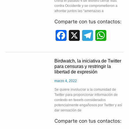
china el pasado 4 de febrero cerrar filas
o
a
p
contra Occidente y se comprometieron a
afrontar juntos las “amenazas a
k
m
p
Comparte con tus contactos:
F
X
T
W
a
e
h
c
l
a
Birdwatch, la iniciativa de Twitter
para censuras y restringir la
e
e
t
libertad de expresión
b
g
s
marzo 4, 2022
o
r
A
Se quiere involucrar a la comunidad de
Twitter para proporcionar información de
contexto en tweets considerados
o
a
p
potencialmente engañosos por Twitter y así
dar sensación de
k
m
p
Comparte con tus contactos: