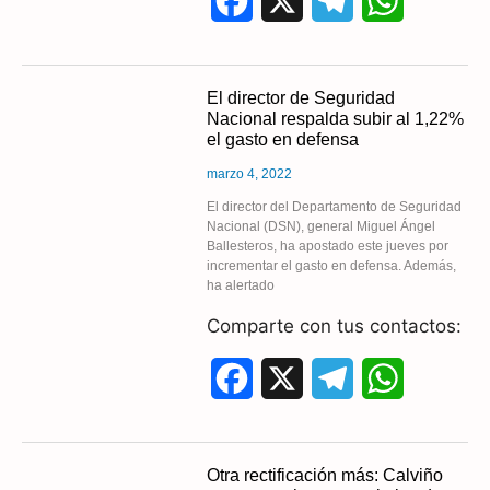
F
X
T
W
a
e
h
c
l
a
El director de Seguridad
Nacional respalda subir al 1,22%
e
e
t
el gasto en defensa
b
g
s
marzo 4, 2022
o
r
A
El director del Departamento de Seguridad
Nacional (DSN), general Miguel Ángel
Ballesteros, ha apostado este jueves por
o
a
p
incrementar el gasto en defensa. Además,
ha alertado
k
m
p
Comparte con tus contactos:
F
X
T
W
a
e
h
c
l
a
Otra rectificación más: Calviño