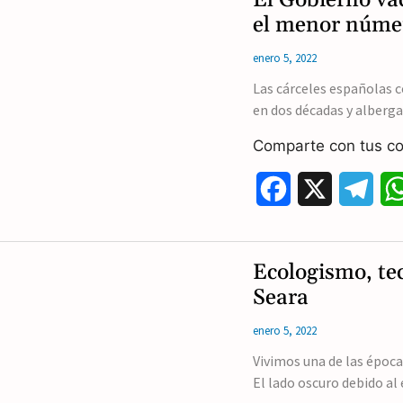
e
e
el menor núme
b
g
enero 5, 2022
o
r
Las cárceles españolas c
en dos décadas y alberg
o
a
Comparte con tus co
k
m
F
X
T
a
e
c
l
Ecologismo, tec
e
e
Seara
b
g
enero 5, 2022
o
r
Vivimos una de las época
El lado oscuro debido a
o
a