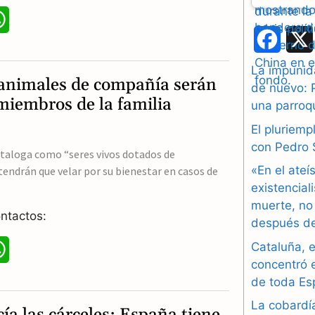
W
F
h
a
La impunida
a
 animales de compañía serán
de nuevo: 
c
t
miembros de la familia
una parroq
e
s
El pluriem
b
con Pedro
A
ataloga como “seres vivos dotados de
«En el ateí
 tendrán que velar por su bienestar en casos de
o
p
existencial
o
muerte, no
p
ntactos:
después de
k
Cataluña, e
W
concentró 
h
de toda Es
a
La cobardí
ía las cárceles: España tiene