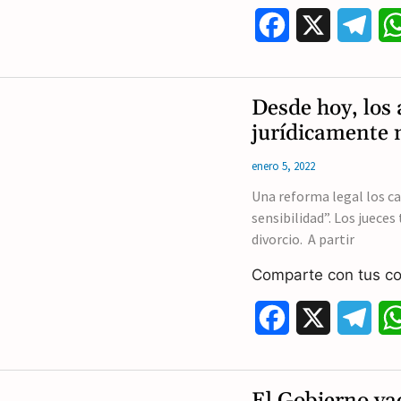
F
X
T
a
e
c
l
Desde hoy, los
e
e
jurídicamente 
b
g
enero 5, 2022
o
r
Una reforma legal los c
sensibilidad”. Los jueces
o
a
divorcio. A partir
k
m
Comparte con tus co
F
X
T
a
e
c
l
El Gobierno vac