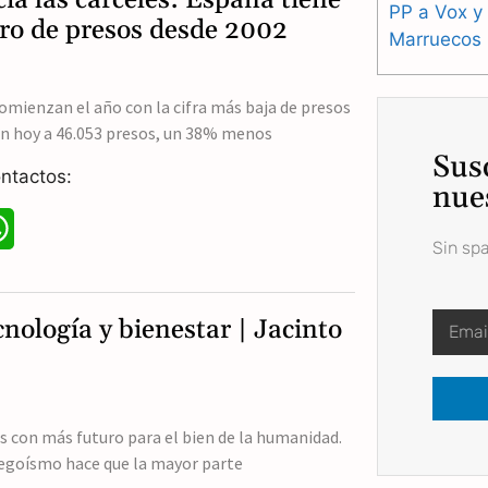
PP a Vox y
t
ro de presos desde 2002
Marruecos
s
A
omienzan el año con la cifra más baja de presos
an hoy a 46.053 presos, un 38% menos
p
Sus
ntactos:
p
nue
W
Sin sp
h
a
nología y bienestar | Jacinto
t
s
A
s con más futuro para el bien de la humanidad.
l egoísmo hace que la mayor parte
p