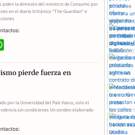
s piden la dimisión del ministro de Consumo por
nes en el diario británico “The Guardian” e
cciones
ntactos:
W
h
a
ismo pierde fuerza en
t
s
A
o por la Universidad del País Vasco, solo el
ndencia sin condiciones Un sondeo elaborado
p
p
ntactos: