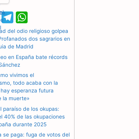
X
T
W
e
h
d del odio religioso golpea
Profanados dos sagrarios en
l
a
uia de Madrid
e
t
pleo en España bate récords
g
s
 Sánchez
smo vivimos el
r
A
ismo, todo acaba con la
a
p
 hay esperanza futura
 la muerte»
m
p
l paraíso de los okupas:
el 40% de las okupaciones
paña durante 2025
a se paga: fuga de votos del