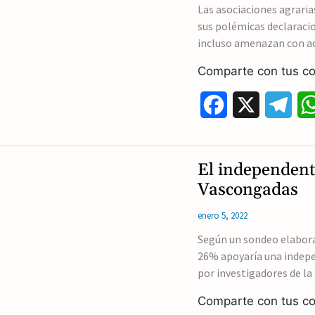
Las asociaciones agraria
sus polémicas declaracio
incluso amenazan con a
Comparte con tus co
F
X
T
a
e
c
l
El independent
e
e
Vascongadas
b
g
enero 5, 2022
o
r
Según un sondeo elaborad
26% apoyaría una indepe
o
a
por investigadores de la
k
m
Comparte con tus co