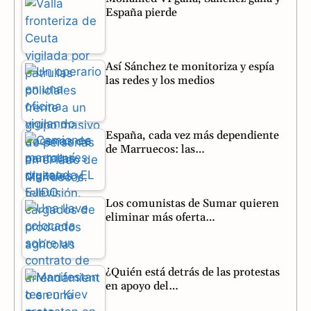
España pierde
o
r
A
o
a
p
Así Sánchez te monitoriza y espía
k
m
p
las redes y los medios
España, cada vez más dependiente
de Marruecos: las…
Los comunistas de Sumar quieren
eliminar más oferta…
¿Quién está detrás de las protestas
en apoyo del…