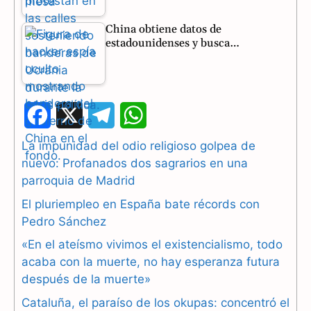
China obtiene datos de
estadounidenses y busca…
F
X
T
W
a
e
h
La impunidad del odio religioso golpea de
nuevo: Profanados dos sagrarios en una
c
l
a
parroquia de Madrid
e
e
t
El pluriempleo en España bate récords con
b
g
s
Pedro Sánchez
«En el ateísmo vivimos el existencialismo, todo
o
r
A
acaba con la muerte, no hay esperanza futura
o
a
p
después de la muerte»
k
m
p
Cataluña, el paraíso de los okupas: concentró el