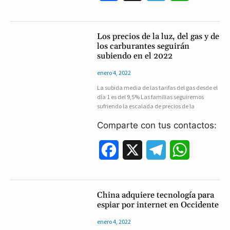
a
e
h
c
l
a
Los precios de la luz, del gas y de
los carburantes seguirán
e
e
t
subiendo en el 2022
b
g
s
enero 4, 2022
La subida media de las tarifas del gas desde el
o
r
A
día 1 es del 9,5% Las familias seguiremos
sufriendo la escalada de precios de la
o
a
p
Comparte con tus contactos:
k
m
p
F
X
T
W
a
e
h
c
l
a
China adquiere tecnología para
espiar por internet en Occidente
e
e
t
enero 4, 2022
b
g
s