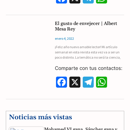
a
e
h
c
l
a
El gusto de envejecer | Albert
Mesa Rey
e
e
t
enero 4, 2022
b
g
s
¡Feliz año nuevo amable lector! Mi artículo
semanal en esta revista esta vez va a ser un
o
r
A
poco distinto. La temática no será la ciencia,
o
a
p
Comparte con tus contactos:
k
m
p
F
X
T
W
a
e
h
c
l
a
e
e
t
Noticias más vistas
b
g
s
Mohamed VI gana, Sánchez gana y