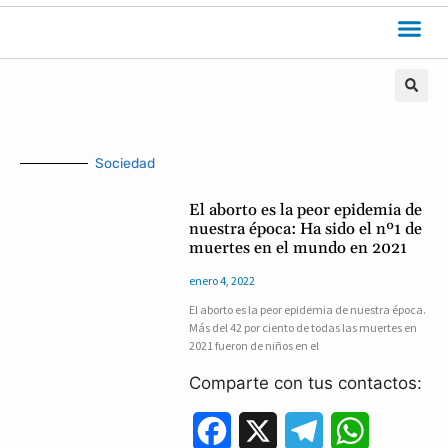
Sociedad
El aborto es la peor epidemia de
nuestra época: Ha sido el nº1 de
muertes en el mundo en 2021
enero 4, 2022
El aborto es la peor epidemia de nuestra época.
Más del 42 por ciento de todas las muertes en
2021 fueron de niños en el
Comparte con tus contactos:
F
X
T
W