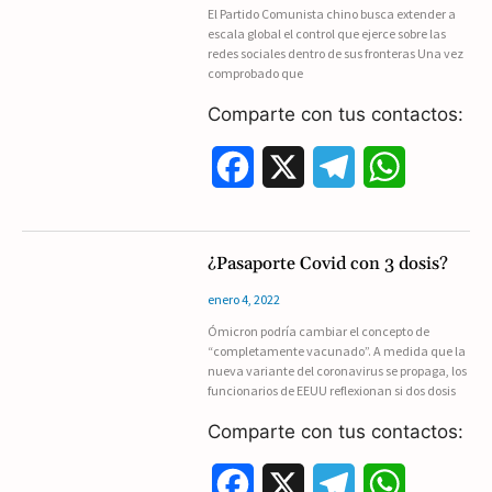
El Partido Comunista chino busca extender a
escala global el control que ejerce sobre las
o
r
A
redes sociales dentro de sus fronteras Una vez
comprobado que
o
a
p
Comparte con tus contactos:
k
m
p
F
X
T
W
a
e
h
c
l
a
¿Pasaporte Covid con 3 dosis?
e
e
t
enero 4, 2022
Ómicron podría cambiar el concepto de
b
g
s
“completamente vacunado”. A medida que la
nueva variante del coronavirus se propaga, los
o
r
A
funcionarios de EEUU reflexionan si dos dosis
o
a
p
Comparte con tus contactos:
k
m
p
F
X
T
W