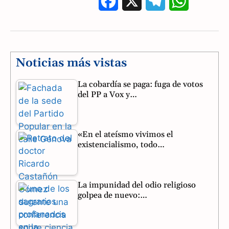
F
X
T
W
a
e
h
c
l
a
e
e
t
Noticias más vistas
b
g
s
La cobardía se paga: fuga de votos
del PP a Vox y…
o
r
A
o
a
p
«En el ateísmo vivimos el
k
m
p
existencialismo, todo…
La impunidad del odio religioso
golpea de nuevo:…