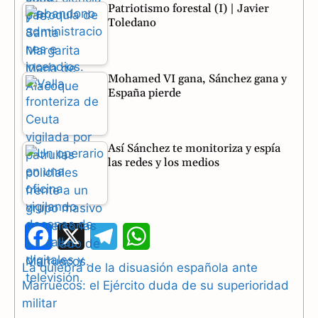
Patriotismo forestal (I) | Javier
Toledano
Mohamed VI gana, Sánchez gana y
España pierde
Así Sánchez te monitoriza y espía
las redes y los medios
F
X
T
W
a
e
h
La quiebra de la disuasión española ante
Marruecos: el Ejército duda de su superioridad
c
l
a
militar
e
e
t