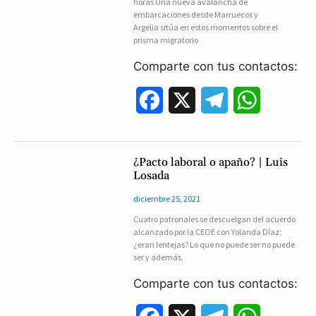
horas Una nueva avalancha de
o
a
p
embarcaciones desde Marruecos y
Argelia sitúa en estos momentos sobre el
k
m
p
prisma migratorio
Comparte con tus contactos:
F
X
T
W
a
e
h
c
l
a
¿Pacto laboral o apaño? | Luis
Losada
e
e
t
diciembre 25, 2021
b
g
s
Cuatro patronales se descuelgan del acuerdo
alcanzado por la CEOE con Yolanda Díaz;
o
r
A
¿eran lentejas? Lo que no puede ser no puede
ser y además,
o
a
p
Comparte con tus contactos:
k
m
p