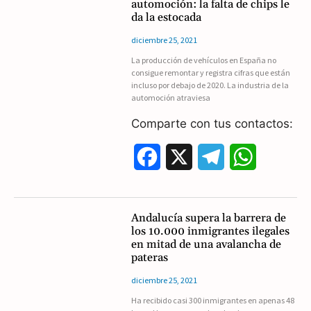
automoción: la falta de chips le
e
e
t
da la estocada
b
g
s
diciembre 25, 2021
La producción de vehículos en España no
o
r
A
consigue remontar y registra cifras que están
incluso por debajo de 2020. La industria de la
o
a
p
automoción atraviesa
k
m
p
Comparte con tus contactos:
F
X
T
W
a
e
h
c
l
a
Andalucía supera la barrera de
los 10.000 inmigrantes ilegales
e
e
t
en mitad de una avalancha de
pateras
b
g
s
diciembre 25, 2021
o
r
A
Ha recibido casi 300 inmigrantes en apenas 48