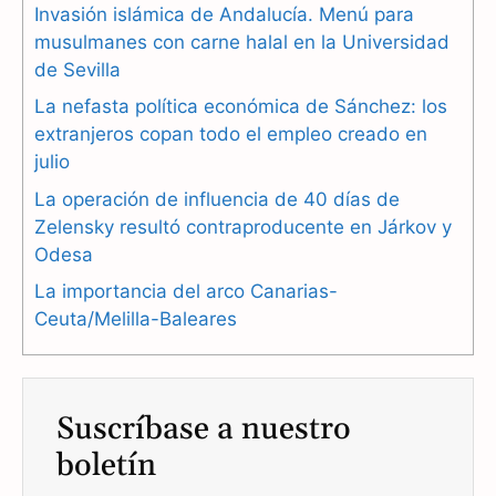
Invasión islámica de Andalucía. Menú para
b
g
s
musulmanes con carne halal en la Universidad
de Sevilla
o
r
A
La nefasta política económica de Sánchez: los
o
a
p
extranjeros copan todo el empleo creado en
julio
k
m
p
La operación de influencia de 40 días de
Zelensky resultó contraproducente en Járkov y
Odesa
La importancia del arco Canarias-
Ceuta/Melilla-Baleares
Suscríbase a nuestro
boletín