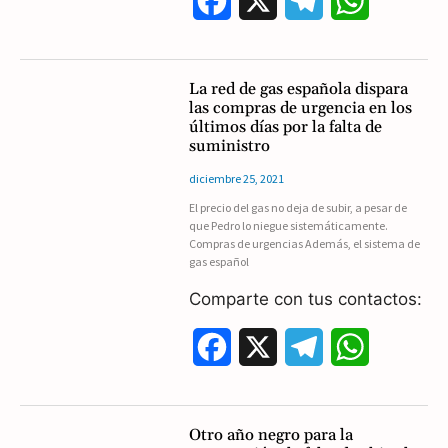
F
X
T
W
a
e
h
c
l
a
La red de gas española dispara
las compras de urgencia en los
e
e
t
últimos días por la falta de
suministro
b
g
s
diciembre 25, 2021
o
r
A
El precio del gas no deja de subir, a pesar de
que Pedro lo niegue sistemáticamente.
o
a
p
Compras de urgencias Además, el sistema de
gas español
k
m
p
Comparte con tus contactos:
F
X
T
W
a
e
h
c
l
a
Otro año negro para la