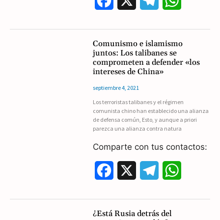
F
X
T
W
a
e
h
c
l
a
Comunismo e islamismo
juntos: Los talibanes se
e
e
t
comprometen a defender «los
intereses de China»
b
g
s
septiembre 4, 2021
o
r
A
Los terroristas talibanes y el régimen
comunista chino han establecido una alianza
o
a
p
de defensa común, Esto, y aunque a priori
parezca una alianza contra natura
k
m
p
Comparte con tus contactos:
F
X
T
W
a
e
h
c
l
a
¿Está Rusia detrás del