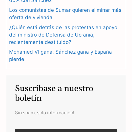
b
g
s
60% con Sánchez
Los comunistas de Sumar quieren eliminar más
o
r
A
oferta de vivienda
o
a
p
¿Quién está detrás de las protestas en apoyo
k
m
p
del ministro de Defensa de Ucrania,
recientemente destituido?
Mohamed VI gana, Sánchez gana y España
pierde
Suscríbase a nuestro
boletín
Sin spam, solo información!