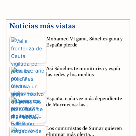
a
e
h
c
l
a
e
e
t
Noticias más vistas
b
g
s
Mohamed VI gana, Sánchez gana y
España pierde
o
r
A
o
a
p
Así Sánchez te monitoriza y espía
k
m
p
las redes y los medios
España, cada vez más dependiente
de Marruecos: las…
Los comunistas de Sumar quieren
eliminar más oferta…