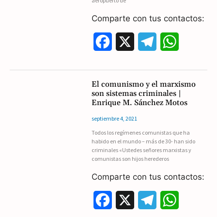
aeropuerto de
k
m
p
Comparte con tus contactos:
F
X
T
W
a
e
h
c
l
a
El comunismo y el marxismo
son sistemas criminales |
e
e
t
Enrique M. Sánchez Motos
b
g
s
septiembre 4, 2021
Todos los regímenes comunistas que ha
o
r
A
habido en el mundo – más de 30- han sido
criminales «Ustedes señores marxistas y
o
a
p
comunistas son hijos herederos
k
m
p
Comparte con tus contactos:
F
X
T
W