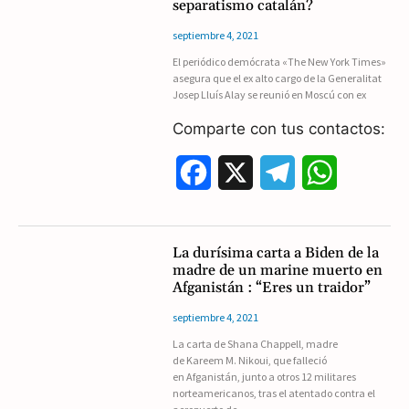
separatismo catalán?
e
e
t
septiembre 4, 2021
b
g
s
El periódico demócrata «The New York Times»
asegura que el ex alto cargo de la Generalitat
o
r
A
Josep Lluís Alay se reunió en Moscú con ex
o
a
p
Comparte con tus contactos:
k
m
p
F
X
T
W
a
e
h
c
l
a
La durísima carta a Biden de la
madre de un marine muerto en
e
e
t
Afganistán : “Eres un traidor”
b
g
s
septiembre 4, 2021
La carta de Shana Chappell, madre
o
r
A
de Kareem M. Nikoui, que falleció
en Afganistán, junto a otros 12 militares
o
a
p
norteamericanos, tras el atentado contra el