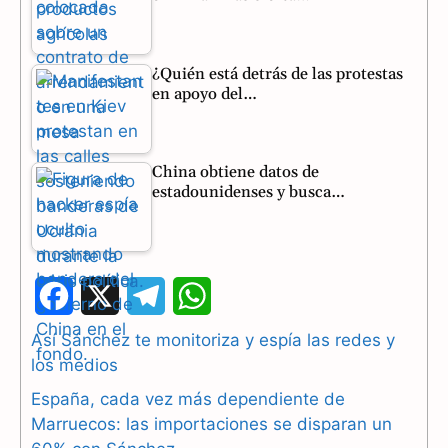
¿Quién está detrás de las protestas
en apoyo del…
China obtiene datos de
estadounidenses y busca…
F
X
T
W
a
e
h
Así Sánchez te monitoriza y espía las redes y
los medios
c
l
a
España, cada vez más dependiente de
e
e
t
Marruecos: las importaciones se disparan un