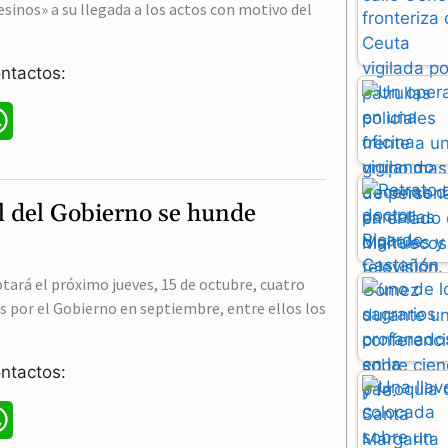
esinos» a su llegada a los actos con motivo del
ntactos:
W
h
a
l del Gobierno se hunde
t
s
tará el próximo jueves, 15 de octubre, cuatro
 por el Gobierno en septiembre, entre ellos los
A
p
ntactos:
p
W