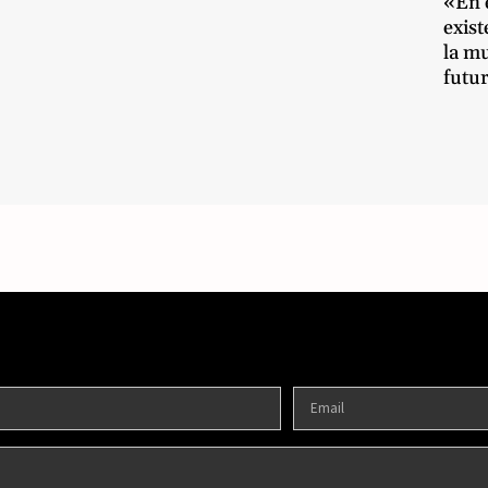
«En e
exist
la m
futu