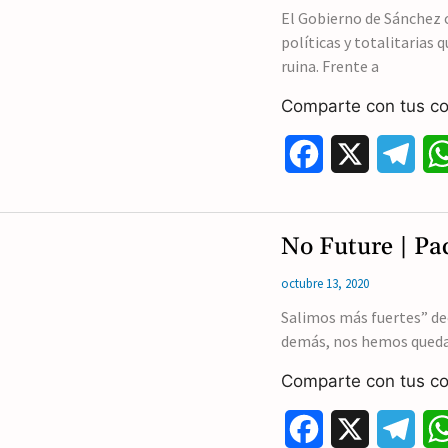
o
r
El Gobierno de Sánchez
políticas y totalitarias 
o
a
ruina. Frente a
k
m
Comparte con tus co
F
X
T
a
e
c
l
No Future | Pa
e
e
octubre 13, 2020
b
g
Salimos más fuertes” decí
demás, nos hemos quedad
o
r
Comparte con tus co
o
a
k
m
F
X
T