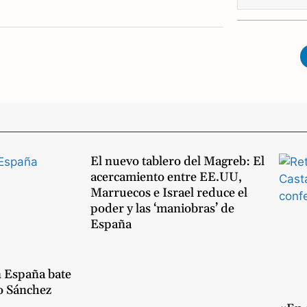
h
a
t
s
A
p
El nuevo tablero del Magreb: El
p
acercamiento entre EE.UU,
Marruecos e Israel reduce el
poder y las ‘maniobras’ de
España
n España bate
o Sánchez