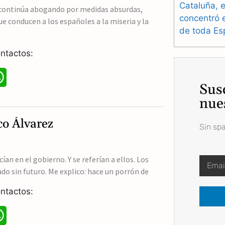
Cataluña, e
A
 continúa abogando por medidas absurdas,
concentró 
que conducen a los españoles a la miseria y la
p
de toda Es
p
ntactos:
W
Sus
h
nue
a
co Álvarez
Sin sp
t
s
an en el gobierno. Y se referían a ellos. Los
o sin futuro. Me explico: hace un porrón de
A
ntactos:
p
p
W