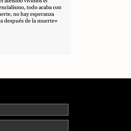
l ateísmo vivimos el
encialismo, todo acaba con
uerte, no hay esperanza
ra después de la muerte»