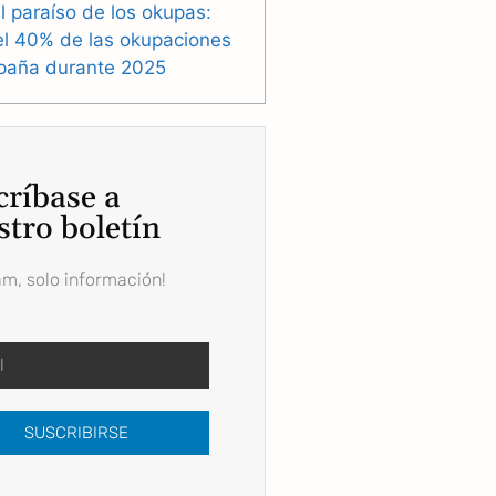
l paraíso de los okupas:
el 40% de las okupaciones
paña durante 2025
críbase a
stro boletín
am, solo información!
SUSCRIBIRSE