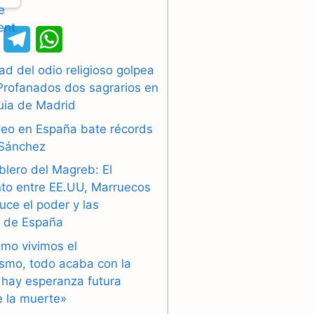
X
T
W
e
h
d del odio religioso golpea
Profanados dos sagrarios en
l
a
uia de Madrid
e
t
pleo en España bate récords
g
s
 Sánchez
blero del Magreb: El
r
A
to entre EE.UU, Marruecos
a
p
duce el poder y las
’ de España
m
p
smo vivimos el
ismo, todo acaba con la
 hay esperanza futura
 la muerte»