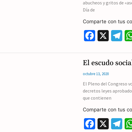
abucheos y gritos de «as
Día de
Comparte con tus co
F
X
T
a
e
c
l
El escudo socia
e
e
octubre 13, 2020
b
g
El Pleno del Congreso vo
decretos leyes aprobados
o
r
que contienen
o
a
Comparte con tus co
k
m
F
X
T