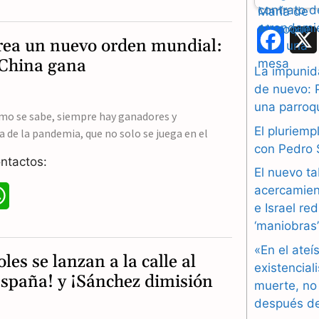
h
a
F
rea un nuevo orden mundial:
t
 China gana
a
La impunida
s
de nuevo: 
c
una parroq
A
omo se sabe, siempre hay ganadores y
e
El pluriem
a de la pandemia, que no solo se juega en el
p
b
con Pedro
ntactos:
p
El nuevo ta
o
acercamien
W
o
e Israel re
h
‘maniobras
k
a
«En el ateí
les se lanzan a la calle al
existencial
t
España! y ¡Sánchez dimisión
muerte, no
después de
s