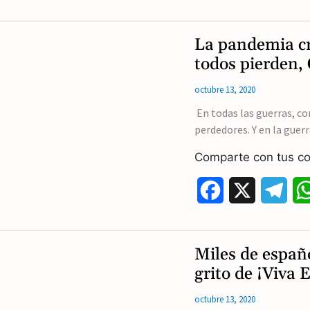
a
e
c
l
La pandemia c
e
e
todos pierden,
b
g
octubre 13, 2020
o
r
En todas las guerras, c
perdedores. Y en la guerr
o
a
Comparte con tus co
k
m
F
X
T
a
e
c
l
Miles de españo
e
e
grito de ¡Viva 
b
g
octubre 13, 2020