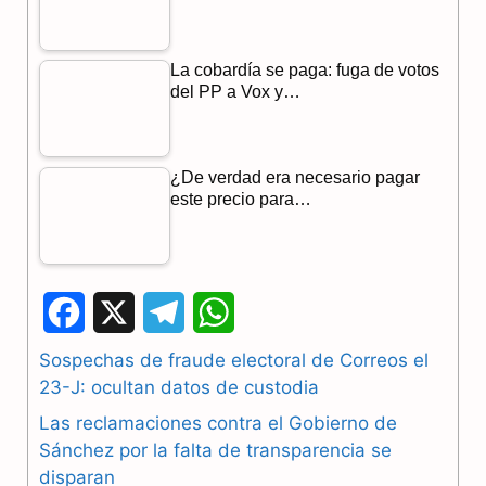
La cobardía se paga: fuga de votos
del PP a Vox y…
¿De verdad era necesario pagar
este precio para…
F
X
T
W
a
e
h
Sospechas de fraude electoral de Correos el
23-J: ocultan datos de custodia
c
l
a
Las reclamaciones contra el Gobierno de
e
e
t
Sánchez por la falta de transparencia se
b
g
s
disparan