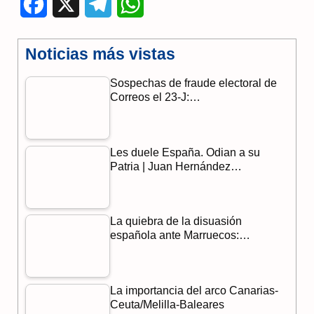
F
X
T
W
a
e
h
Noticias más vistas
c
l
a
Sospechas de fraude electoral de
e
e
t
Correos el 23-J:…
b
g
s
o
r
A
Les duele España. Odian a su
o
a
p
Patria | Juan Hernández…
k
m
p
La quiebra de la disuasión
española ante Marruecos:…
La importancia del arco Canarias-
Ceuta/Melilla-Baleares