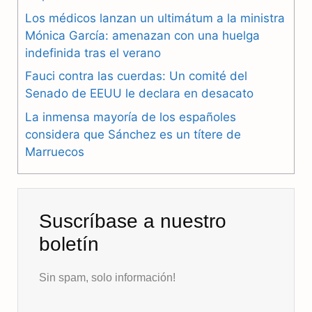
Los médicos lanzan un ultimátum a la ministra
o
r
A
Mónica García: amenazan con una huelga
o
a
p
indefinida tras el verano
k
m
p
Fauci contra las cuerdas: Un comité del
Senado de EEUU le declara en desacato
La inmensa mayoría de los españoles
considera que Sánchez es un títere de
Marruecos
Suscríbase a nuestro
boletín
Sin spam, solo información!