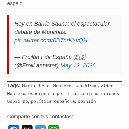
espejo.
Hoy en Barrio Sauna: el espectacular
debate de Marichús.
pic.twitter.com/0D7orKYvQH
— Froilán I de España 🇪🇸
(@FroilLannister)
May 12, 2026
Tags:
,
,
María Jesús Montero
sanchismo
vídeo
,
,
Montero
esperpento político
contradicciones
,
,
Gobierno
política española
opinión
Comparte con tus contactos: