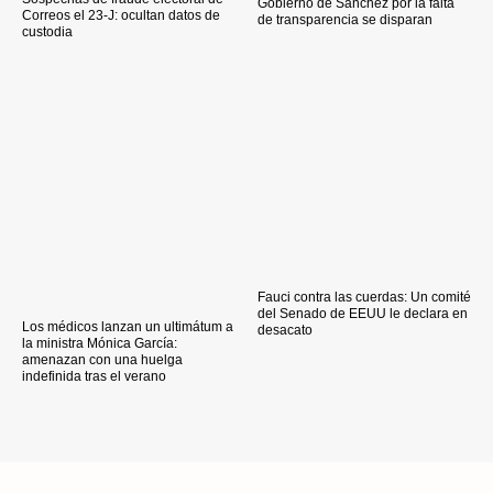
Gobierno de Sánchez por la falta
Correos el 23-J: ocultan datos de
de transparencia se disparan
custodia
Fauci contra las cuerdas: Un comité
del Senado de EEUU le declara en
Los médicos lanzan un ultimátum a
desacato
la ministra Mónica García:
amenazan con una huelga
indefinida tras el verano