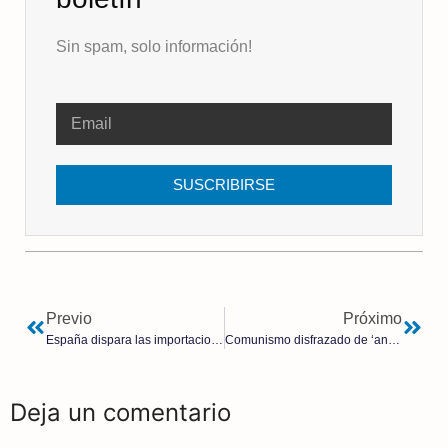
Sin spam, solo información!
SUSCRIBIRSE
Previo
Próximo
España dispara las importaciones de gas de Rusia un 151% que le sitúa como el tercer principal proveedor de gas natural
Comunismo disfrazado de ‘antiglobalismo’: un nuevo caballo de Troya contra la derecha
Deja un comentario