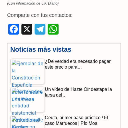
(Con información de OK Diario)
Comparte con tus contactos:
F
X
T
W
a
e
h
Noticias más vistas
c
l
a
¿De verdad era necesario pagar
e
e
t
este precio para…
b
g
s
o
r
A
Un vídeo de Hazte Oír destapa la
o
a
p
farsa del…
k
m
p
Ceuta, primer paso práctico / El
caso Marruecos | Pío Moa