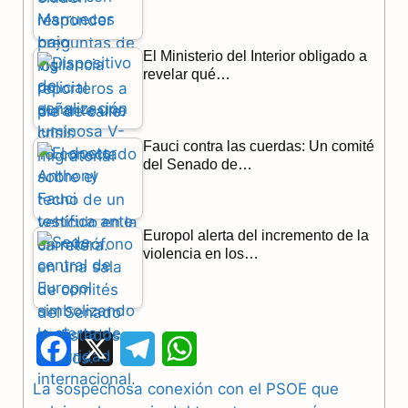
El Ministerio del Interior obligado a
revelar qué…
Fauci contra las cuerdas: Un comité
del Senado de…
Europol alerta del incremento de la
violencia en los…
F
X
T
W
a
e
h
La sospechosa conexión con el PSOE que