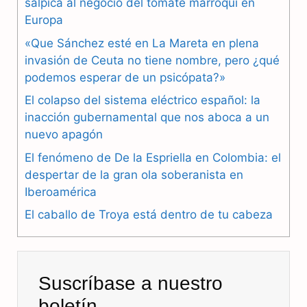
salpica al negocio del tomate marroquí en
c
l
a
Europa
e
e
t
«Que Sánchez esté en La Mareta en plena
b
g
s
invasión de Ceuta no tiene nombre, pero ¿qué
podemos esperar de un psicópata?»
o
r
A
El colapso del sistema eléctrico español: la
o
a
p
inacción gubernamental que nos aboca a un
nuevo apagón
k
m
p
El fenómeno de De la Espriella en Colombia: el
despertar de la gran ola soberanista en
Iberoamérica
El caballo de Troya está dentro de tu cabeza
Suscríbase a nuestro
boletín