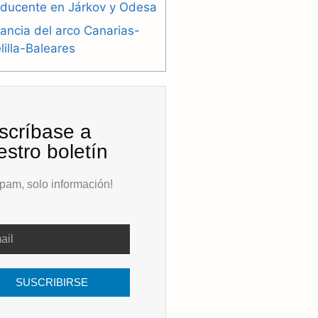
oducente en Járkov y Odesa
ancia del arco Canarias-
illa-Baleares
scríbase a
estro boletín
pam, solo información!
SUSCRIBIRSE