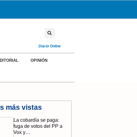
Diario Online
DITORIAL
OPINIÓN
as más vistas
La cobardía se paga:
fuga de votos del PP a
Vox y…