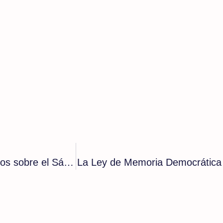
Estados Unidos escenifica su apoyo a Marruecos sobre el Sáhara
La Ley de Memoria Democrática 