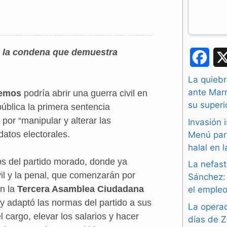
as la condena que demuestra
F
a
La quiebr
ante Marr
emos
podría abrir una guerra civil en
c
su superi
ública la primera sentencia
e
por “manipular y alterar las
Invasión 
datos electorales.
b
Menú par
halal en 
o
os del partido morado, donde ya
La nefast
o
vil y la penal, que comenzarán por
Sánchez: 
en la
Tercera Asamblea Ciudadana
el empleo
k
y adaptó las normas del partido a sus
La operac
cargo, elevar los salarios y hacer
días de Z