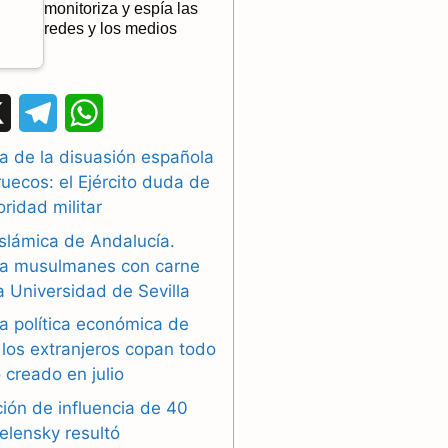
monitoriza y espía las
redes y los medios
X
T
W
e
h
a de la disuasión española
uecos: el Ejército duda de
l
a
oridad militar
e
t
islámica de Andalucía.
g
s
a musulmanes con carne
la Universidad de Sevilla
r
A
a política económica de
a
p
los extranjeros copan todo
 creado en julio
m
p
ión de influencia de 40
elensky resultó