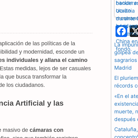
F
a
licación de las políticas de la
La impuni
enibilidad y modernidad, esconde un
golpea d
c
sagrarios
es individuales y allana el camino
e
Madrid
 Estas medidas, lejos de ser casuales
ida que busca transformar la
b
El plurie
 de los ciudadanos.
récords 
o
«En el at
o
cia Artificial y las
existenci
muerte, n
k
después 
Cataluña,
ue masivo de
cámaras con
concentr