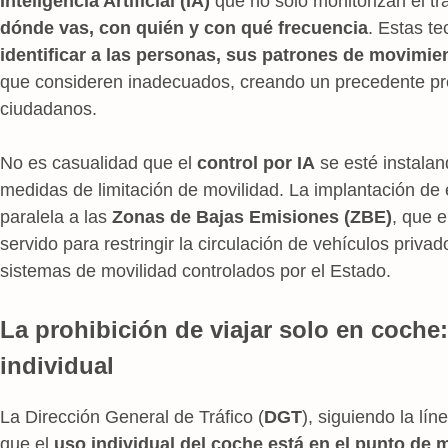
Inteligencia Artificial (IA)
que no solo monitorizan el trá
dónde vas, con quién y con qué frecuencia
. Estas t
identificar a las personas, sus patrones de movimie
que consideren inadecuados, creando un precedente pre
ciudadanos.
No es casualidad que el
control por IA
se esté instala
medidas de limitación de movilidad. La implantación d
paralela a las
Zonas de Bajas Emisiones (ZBE)
, que 
servido para restringir la circulación de vehículos priva
sistemas de movilidad controlados por el Estado.
La prohibición de viajar solo en coche:
individual
La Dirección General de Tráfico (
DGT
), siguiendo la lí
que el
uso individual del coche está en el punto de 