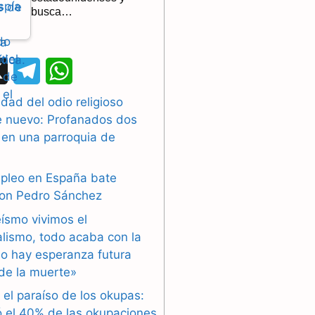
busca…
X
T
W
e
h
dad del odio religioso
e nuevo: Profanados dos
l
a
 en una parroquia de
e
t
g
s
mpleo en España bate
con Pedro Sánchez
r
A
eísmo vivimos el
a
p
alismo, todo acaba con la
o hay esperanza futura
m
p
de la muerte»
 el paraíso de los okupas:
ó el 40% de las okupaciones