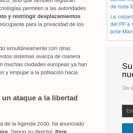
fico, sino que también registran
de toda 
ecnologías permiten a las autoridades
nto y restringir desplazamientos
La cobard
del PP a 
ocupante para la privacidad de los
ante Mar
ndo simultáneamente con otras
e estos sistemas avanza de manera
en muchas ciudades europeas ya han
Su
dos y empujar a la población hacia
nu
Sin s
 un ataque a la libertad
nea de la Agenda 2030, ha anunciado
mira
. Según su director,
Pere