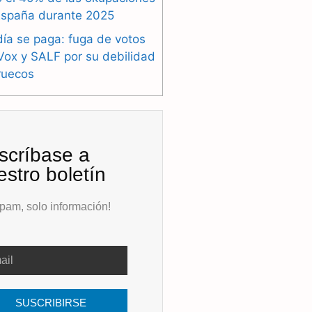
España durante 2025
ía se paga: fuga de votos
Vox y SALF por su debilidad
ruecos
scríbase a
estro boletín
pam, solo información!
SUSCRIBIRSE