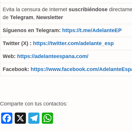
Evita la censura de Internet
suscribiéndose
directame
de
Telegram
,
Newsletter
Síguenos en Telegram:
https://t.me/AdelanteEP
Twitter (X) :
https://twitter.com/adelante_esp
Web:
https://adelanteespana.com/
Facebook:
https://www.facebook.com/AdelanteEsp
Comparte con tus contactos:
F
X
T
W
a
e
h