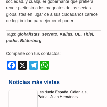
sociedad, y cualquier gobernante que prefiera
rendir pleitesía a los magnates de las sectas
globalistas en lugar de a sus ciudadanos carece
de legitimidad para ejercer el poder.
Tags: g
lobalistas, secreto, Kallas, UE, Thiel,
poder, Bilderberg
Comparte con tus contactos:
F
X
T
W
a
e
h
Noticias más vistas
c
l
a
Les duele España. Odian a su
e
e
t
Patria | Juan Hernández…
b
g
s