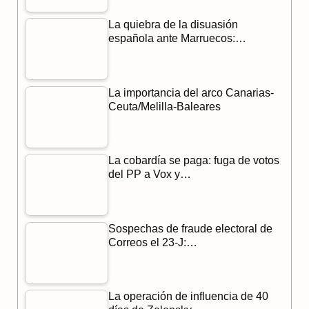
o
r
A
La quiebra de la disuasión
o
a
p
española ante Marruecos:…
k
m
p
La importancia del arco Canarias-
Ceuta/Melilla-Baleares
La cobardía se paga: fuga de votos
del PP a Vox y…
Sospechas de fraude electoral de
Correos el 23-J:…
La operación de influencia de 40