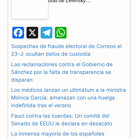
días de Zelensky…
F
X
T
W
a
e
h
Sospechas de fraude electoral de Correos el
23-J: ocultan datos de custodia
c
l
a
Las reclamaciones contra el Gobierno de
e
e
t
Sánchez por la falta de transparencia se
b
g
s
disparan
Los médicos lanzan un ultimátum a la ministra
o
r
A
Mónica García: amenazan con una huelga
o
a
p
indefinida tras el verano
k
m
p
Fauci contra las cuerdas: Un comité del
Senado de EEUU le declara en desacato
La inmensa mayoría de los españoles