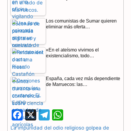
Los comunistas de Sumar quieren
eliminar más oferta…
«En el ateísmo vivimos el
existencialismo, todo…
España, cada vez más dependiente
de Marruecos: las…
F
X
T
W
a
e
h
La impunidad del odio religioso golpea de