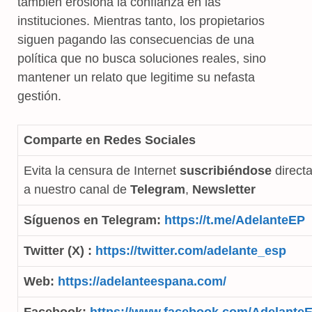
también erosiona la confianza en las
instituciones. Mientras tanto, los propietarios
siguen pagando las consecuencias de una
política que no busca soluciones reales, sino
mantener un relato que legitime su nefasta
gestión.
Comparte en Redes Sociales
Evita la censura de Internet
suscribiéndose
direct
a nuestro canal de
Telegram
,
Newsletter
Síguenos en Telegram:
https://t.me/AdelanteEP
Twitter (X) :
https://twitter.com/adelante_esp
Web:
https://adelanteespana.com/
Facebook:
https://www.facebook.com/Adelante