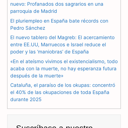
nuevo: Profanados dos sagrarios en una
c
l
a
parroquia de Madrid
e
e
t
El pluriempleo en España bate récords con
b
g
s
Pedro Sánchez
El nuevo tablero del Magreb: El acercamiento
o
r
A
entre EE.UU, Marruecos e Israel reduce el
o
a
p
poder y las ‘maniobras’ de España
k
m
p
«En el ateísmo vivimos el existencialismo, todo
acaba con la muerte, no hay esperanza futura
después de la muerte»
Cataluña, el paraíso de los okupas: concentró
el 40% de las okupaciones de toda España
durante 2025