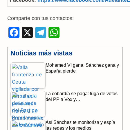
Comparte con tus contactos:
F
X
T
W
a
e
h
Noticias más vistas
c
l
a
Mohamed VI gana, Sánchez gana y
e
e
t
España pierde
b
g
s
o
r
A
La cobardía se paga: fuga de votos
o
a
p
del PP a Vox y…
k
m
p
Así Sánchez te monitoriza y espía
las redes y los medios