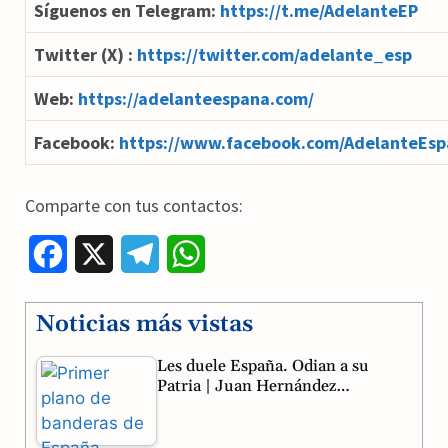
Síguenos en Telegram:
https://t.me/AdelanteEP
Twitter (X) :
https://twitter.com/adelante_esp
Web:
https://adelanteespana.com/
Facebook:
https://www.facebook.com/AdelanteEsp
Comparte con tus contactos:
F
X
T
W
a
e
h
Noticias más vistas
c
l
a
Les duele España. Odian a su
e
e
t
Patria | Juan Hernández…
b
g
s
o
r
A