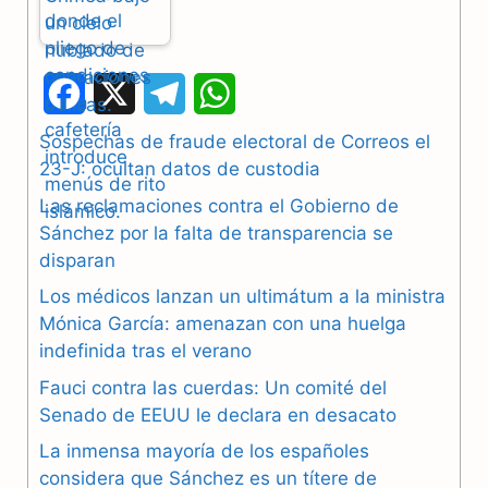
F
X
T
W
a
e
h
Sospechas de fraude electoral de Correos el
23-J: ocultan datos de custodia
c
l
a
Las reclamaciones contra el Gobierno de
e
e
t
Sánchez por la falta de transparencia se
b
g
s
disparan
Los médicos lanzan un ultimátum a la ministra
o
r
A
Mónica García: amenazan con una huelga
o
a
p
indefinida tras el verano
k
m
p
Fauci contra las cuerdas: Un comité del
Senado de EEUU le declara en desacato
La inmensa mayoría de los españoles
considera que Sánchez es un títere de