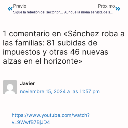
Previo
Próximo
Sigue la rebelión del sector primario contra la agenda 2030: Los agricultores del Reino Unido vuelven a la lucha
Aunque la mona se vista de seda… Los comunistas de Sumar valoran cambiarse el nombre para dejar atrás la salida de Errejón y los escándalos de corrupción
1 comentario en «Sánchez roba a
las familias: 81 subidas de
impuestos y otras 46 nuevas
alzas en el horizonte»
Javier
noviembre 15, 2024 a las 11:57 pm
https://www.youtube.com/watch?
v=9WwfB7BjJD4