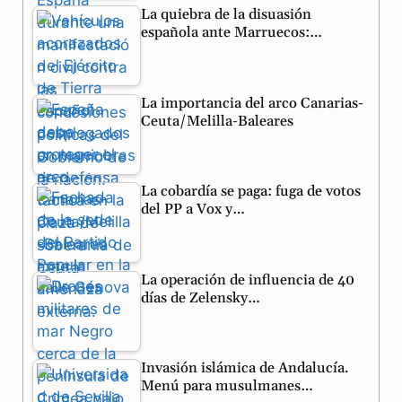
La quiebra de la disuasión
o
a
p
española ante Marruecos:…
k
m
p
La importancia del arco Canarias-
Ceuta/Melilla-Baleares
La cobardía se paga: fuga de votos
del PP a Vox y…
La operación de influencia de 40
días de Zelensky…
Invasión islámica de Andalucía.
Menú para musulmanes…