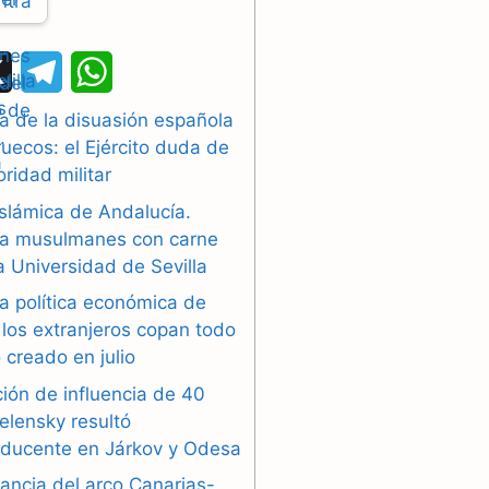
X
T
W
e
h
a de la disuasión española
uecos: el Ejército duda de
l
a
oridad militar
e
t
islámica de Andalucía.
g
s
a musulmanes con carne
la Universidad de Sevilla
r
A
a política económica de
a
p
los extranjeros copan todo
 creado en julio
m
p
ión de influencia de 40
elensky resultó
oducente en Járkov y Odesa
ancia del arco Canarias-