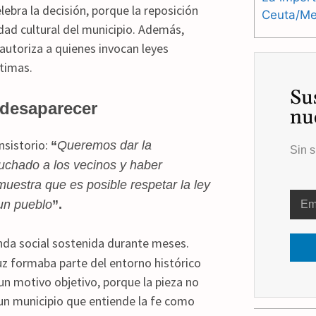
lebra la decisión, porque la reposición
Ceuta/Mel
tidad cultural del municipio. Además,
autoriza a quienes invocan leyes
ítimas.
Su
 desaparecer
nu
onsistorio:
“
Queremos dar la
Sin s
uchado a los vecinos y haber
uestra que es posible respetar la ley
 un pueblo
”.
da social sostenida durante meses.
ruz formaba parte del entorno histórico
n un motivo objetivo, porque la pieza no
 un municipio que entiende la fe como