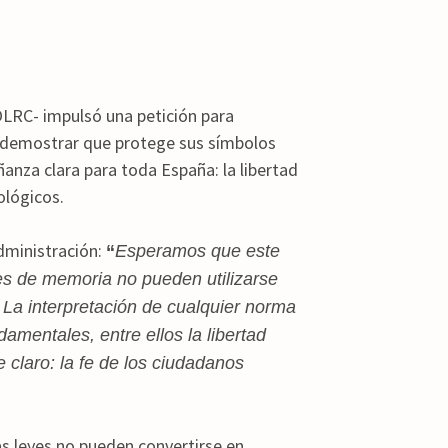
-OLRC- impulsó una petición para
ó a demostrar que protege sus símbolos
ñanza clara para toda España: la libertad
ológicos.
dministración:
“
Esperamos que este
yes de memoria no pueden utilizarse
 La interpretación de cualquier norma
mentales, entre ellos la libertad
e claro: la fe de los ciudadanos
as leyes no pueden convertirse en