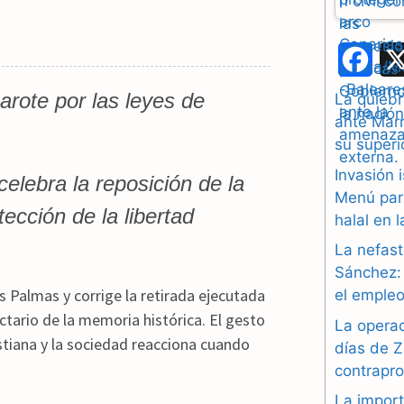
F
a
arote por las leyes de
La quiebr
ante Marr
c
su superi
e
Invasión 
celebra la reposición de la
b
Menú par
ección de la libertad
halal en 
o
La nefast
o
Sánchez: 
s Palmas y corrige la retirada ejecutada
el empleo
k
ctario de la memoria histórica. El gesto
La operac
istiana y la sociedad reacciona cuando
días de Z
contrapr
La import