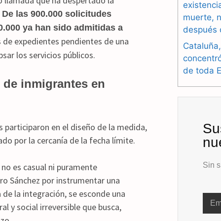
to llamada que ha despertado la
existenci
De las 900.000 solicitudes
muerte, n
.000 ya han sido admitidas a
después 
s de expedientes pendientes de una
Cataluña,
r los servicios públicos.
concentr
de toda 
n de inmigrantes en
Su
 participaron en el diseño de la medida,
o por la cercanía de la fecha límite.
nu
Sin s
o no es casual ni puramente
dro Sánchez por instrumentar una
a de la integración, se esconde una
 y social irreversible que busca,
azo.