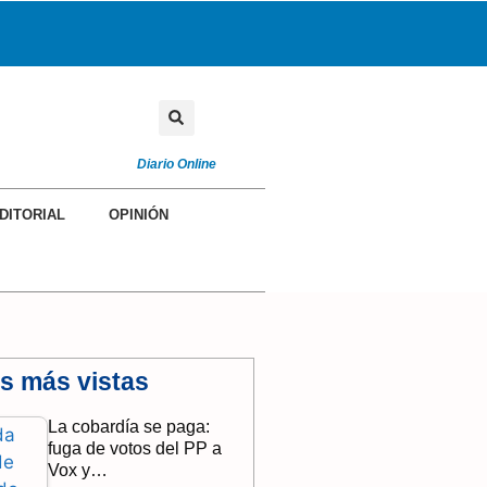
OPINIÓN
COLABORADORES
Diario Online
DITORIAL
OPINIÓN
as más vistas
La cobardía se paga:
fuga de votos del PP a
Vox y…