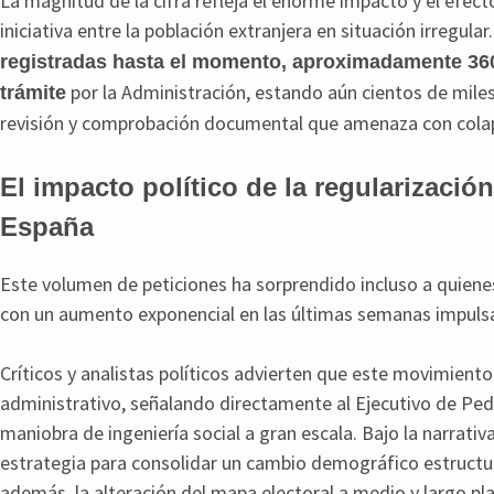
La magnitud de la cifra refleja el enorme impacto y el efec
iniciativa entre la población extranjera en situación irregular.
registradas hasta el momento, aproximadamente 360
por la Administración, estando aún cientos de mile
trámite
revisión y comprobación documental que amenaza con colapsa
El impacto político de la regularizació
España
Este volumen de peticiones ha sorprendido incluso a quienes
con un aumento exponencial en las últimas semanas impulsad
Críticos y analistas políticos advierten que este movimient
administrativo, señalando directamente al Ejecutivo de Pe
maniobra de ingeniería social a gran escala. Bajo la narrativ
estrategia para consolidar un cambio demográfico estructural
además, la alteración del mapa electoral a medio y largo pl