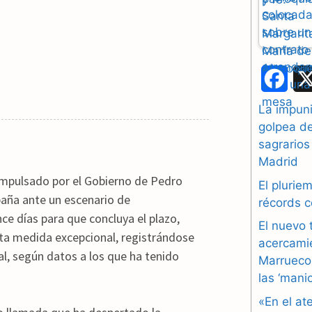
F
a
La impuni
golpea d
c
sagrarios
e
Madrid
 impulsado por el Gobierno de Pedro
b
El plurie
paña ante un escenario de
récords 
o
ce días para que concluya el plazo,
El nuevo 
sta medida excepcional, registrándose
o
acercami
al, según datos a los que ha tenido
Marruecos
k
las ‘mani
«En el at