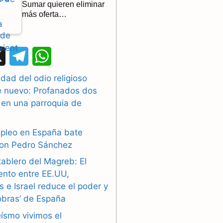
Sumar quieren eliminar
más oferta…
X
T
W
e
h
dad del odio religioso
e nuevo: Profanados dos
l
a
 en una parroquia de
e
t
g
s
mpleo en España bate
con Pedro Sánchez
r
A
tablero del Magreb: El
a
p
ento entre EE.UU,
 e Israel reduce el poder y
m
p
obras’ de España
eísmo vivimos el