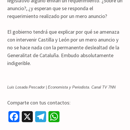
legislativo alguno envían un requerimiento. ¿Sobre un
anuncio?, ¿y esperan que se responda el
requerimiento realizado por un mero anuncio?
El gobierno tendrá que explicar por qué se amenaza
con intervenir Castilla y León por un mero anuncio y
no se hace nada con la permanente deslealtad de la
Generalitat de Cataluña. Embudo absolutamente
indigerible.
Luis Losada Pescador | Economista y Periodista. Canal TV 7NN
Comparte con tus contactos:
F
X
T
W
a
e
h