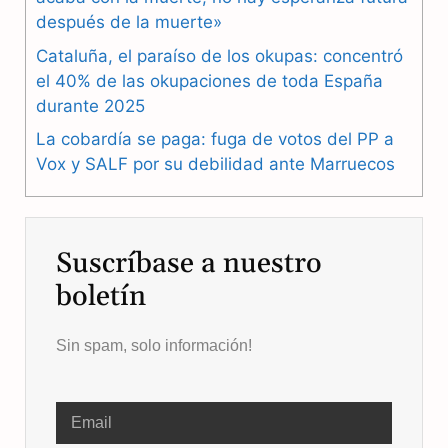
o
a
p
después de la muerte»
k
m
p
Cataluña, el paraíso de los okupas: concentró
el 40% de las okupaciones de toda España
durante 2025
La cobardía se paga: fuga de votos del PP a
Vox y SALF por su debilidad ante Marruecos
Suscríbase a nuestro
boletín
Sin spam, solo información!