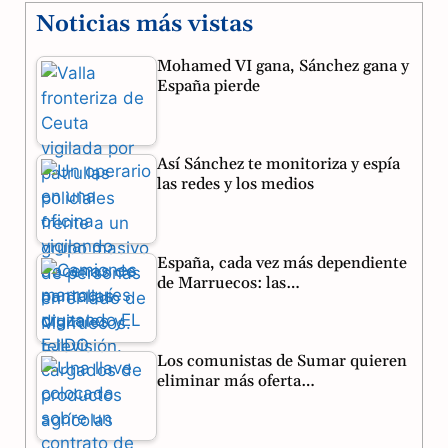
Noticias más vistas
c
l
a
Mohamed VI gana, Sánchez gana y
e
e
t
España pierde
b
g
s
o
r
A
Así Sánchez te monitoriza y espía
o
a
p
las redes y los medios
k
m
p
España, cada vez más dependiente
de Marruecos: las…
Los comunistas de Sumar quieren
eliminar más oferta…