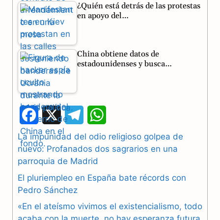
¿Quién está detrás de las protestas
en apoyo del…
China obtiene datos de
estadounidenses y busca…
F
X
T
W
a
e
h
La impunidad del odio religioso golpea de
nuevo: Profanados dos sagrarios en una
c
l
a
parroquia de Madrid
e
e
t
El pluriempleo en España bate récords con
b
g
s
Pedro Sánchez
«En el ateísmo vivimos el existencialismo, todo
o
r
A
acaba con la muerte, no hay esperanza futura