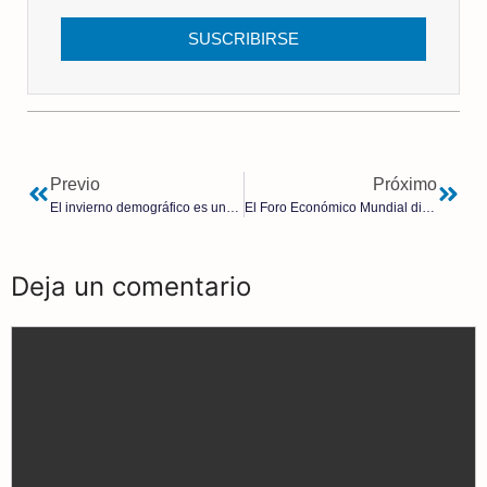
SUSCRIBIRSE
Previo
Próximo
El invierno demográfico es una realidad en España: Los nacimientos se hunden
El Foro Económico Mundial dice que el futuro de los automóviles está en la nube
Deja un comentario