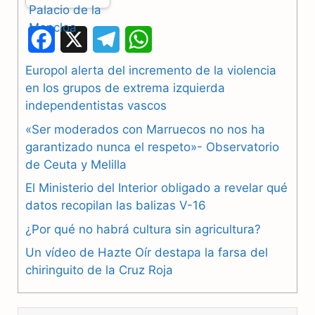
F
X
T
W
a
e
h
Europol alerta del incremento de la violencia
en los grupos de extrema izquierda
c
l
a
independentistas vascos
e
e
t
«Ser moderados con Marruecos no nos ha
b
g
s
garantizado nunca el respeto»- Observatorio
de Ceuta y Melilla
o
r
A
El Ministerio del Interior obligado a revelar qué
o
a
p
datos recopilan las balizas V-16
k
m
p
¿Por qué no habrá cultura sin agricultura?
Un vídeo de Hazte Oír destapa la farsa del
chiringuito de la Cruz Roja