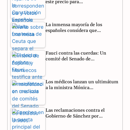
o
a
p
este precio para…
k
m
p
La inmensa mayoría de los
españoles considera que…
Fauci contra las cuerdas: Un
comité del Senado de…
Los médicos lanzan un ultimátum
a la ministra Mónica…
Las reclamaciones contra el
Gobierno de Sánchez por…