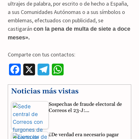
ultrajes de palabra, por escrito o de hecho a España,
a sus Comunidades Autónomas o a sus símbolos o
emblemas, efectuados con publicidad, se
castigarán
con la pena de multa de siete a doce
meses».
Comparte con tus contactos:
F
X
T
W
a
e
h
Noticias más vistas
c
l
a
Sospechas de fraude electoral de
e
e
t
Correos el 23-J:…
b
g
s
o
r
A
¿De verdad era necesario pagar