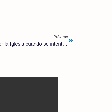
Próximo
30.000 cristeros dieron su vida por la Iglesia cuando se intentó prohibir el culto católico en México | Javier Navascués