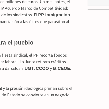
dos millones de euros. Un mes antes, el
l IV Acuerdo Marco de Competitividad:
 de los sindicatos. El
PP inmigración
anciación a las élites que parasitan al
ara el pueblo
a fiesta sindical, el PP recorta fondos
r laboral. La Junta retirará créditos
ra dárselos a
,
y
.
UGT
CCOO
la CEOE
l y la presión ideológica priman sobre el
ca de Estado se convierte en un negocio