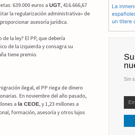
etas: 639.000 euros a
, 416.666,67
UGT
La inmen
itar la regularización administrativa» de
españole
 proporcionar asesoría jurídica.
un títere
de la ley? El PP, que debería
ico de la izquierda y consagra su
aña tiene premio.
Su
nu
Sin s
igración ilegal, el PP riega de dinero
llonarias. En noviembre del año pasado,
llones a
, y 1,23 millones a
la CEOE
onal, formación, asesoría y otros lujos