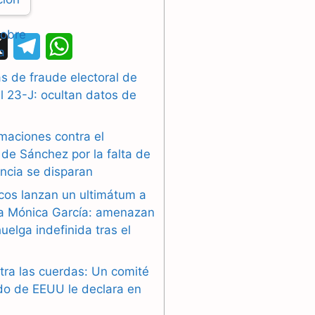
X
T
W
e
h
 de fraude electoral de
l 23-J: ocultan datos de
l
a
e
t
maciones contra el
g
s
de Sánchez por la falta de
ncia se disparan
r
A
cos lanzan un ultimátum a
a
p
ra Mónica García: amenazan
uelga indefinida tras el
m
p
tra las cuerdas: Un comité
do de EEUU le declara en