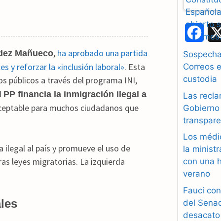
F
a
,
ha aprobado una partida
ndez Mañueco
Sospechas
s y reforzar la «inclusión laboral»
. Esta
Correos e
c
custodia
os públicos a través del programa INI,
e
l
PP financia la inmigración ilegal a
Las recla
aceptable para muchos ciudadanos que
b
Gobierno 
transpare
o
Los médi
o
 ilegal al país y promueve el uso de
la minist
as leyes migratorias. La izquierda
con una h
k
verano
Fauci con
ales
del Sena
desacato