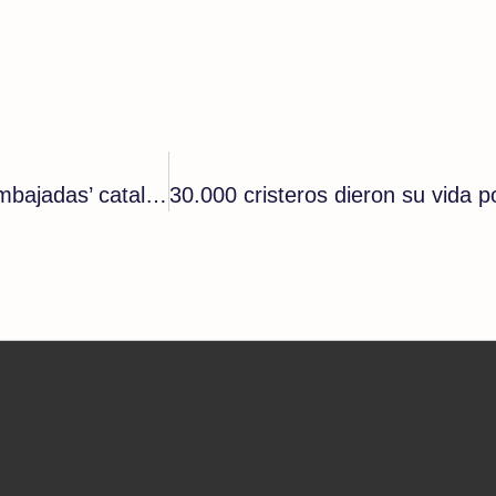
El socialista Illa no solo fortalecerá la red de ‘embajadas’ catalanas sino que abrirá más