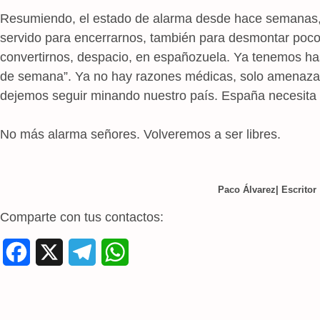
Resumiendo, el estado de alarma desde hace semanas, 
servido para encerrarnos, también para desmontar poc
convertirnos, despacio, en españozuela. Ya tenemos hast
de semana”. Ya no hay razones médicas, solo amenazas 
dejemos seguir minando nuestro país. España necesita
No más alarma señores. Volveremos a ser libres.
Paco Álvarez| Escritor
Comparte con tus contactos:
F
X
T
W
a
e
h
c
l
a