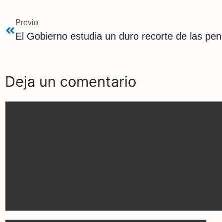
e
e
t
Previo
b
g
s
El Gobierno estudia un duro recorte de las pe
o
r
A
o
a
p
Deja un comentario
k
m
p