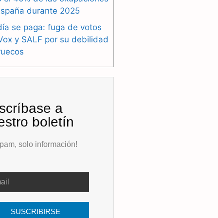
España durante 2025
ía se paga: fuga de votos
Vox y SALF por su debilidad
ruecos
scríbase a
estro boletín
pam, solo información!
SUSCRIBIRSE