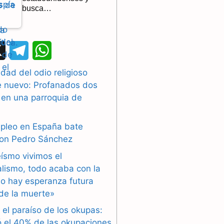
busca…
X
T
W
e
h
dad del odio religioso
e nuevo: Profanados dos
l
a
 en una parroquia de
e
t
g
s
mpleo en España bate
con Pedro Sánchez
r
A
eísmo vivimos el
a
p
alismo, todo acaba con la
o hay esperanza futura
m
p
de la muerte»
 el paraíso de los okupas:
ó el 40% de las okupaciones