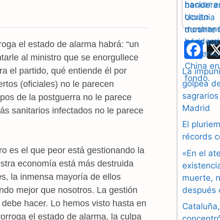
rroga el estado de alarma habrá: “un
F
arle al ministro que se enorgullece
a
 el partido, qué entiende él por
La impuni
golpea d
tos (oficiales) no le parecen
c
sagrarios
pos de la postguerra no le parece
e
Madrid
s sanitarios infectados no le parece
b
El plurie
récords 
o
ro es el que peor está gestionando la
«En el at
o
estra economía está más destruida
existenci
es, la inmensa mayoría de ellos
muerte, n
k
después 
ndo mejor que nosotros. La gestión
 debe hacer. Lo hemos visto hasta en
Cataluña,
orroga el estado de alarma, la culpa
concentr