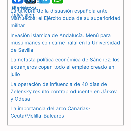
a
e
h
La quiebra de la disuasión española ante
Marruecos: el Ejército duda de su superioridad
c
l
a
militar
e
e
t
Invasión islámica de Andalucía. Menú para
b
g
s
musulmanes con carne halal en la Universidad
de Sevilla
o
r
A
La nefasta política económica de Sánchez: los
o
a
p
extranjeros copan todo el empleo creado en
julio
k
m
p
La operación de influencia de 40 días de
Zelensky resultó contraproducente en Járkov
y Odesa
La importancia del arco Canarias-
Ceuta/Melilla-Baleares