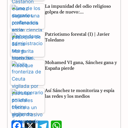
La impunidad del odio religioso
golpea de nuevo:…
Patriotismo forestal (I) | Javier
Toledano
Mohamed VI gana, Sánchez gana y
España pierde
Así Sánchez te monitoriza y espía
las redes y los medios
F
X
T
W