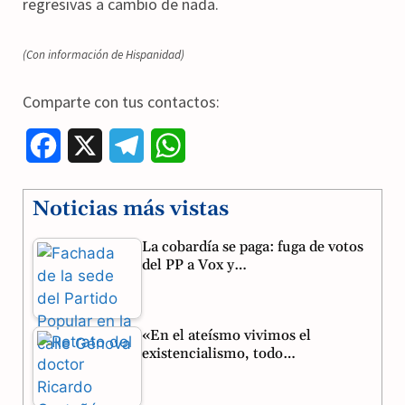
regresivas a cambio de nada.
(Con información de Hispanidad)
Comparte con tus contactos:
F
X
T
W
a
e
h
Noticias más vistas
c
l
a
La cobardía se paga: fuga de votos
e
e
t
del PP a Vox y…
b
g
s
o
r
A
«En el ateísmo vivimos el
o
a
p
existencialismo, todo…
k
m
p