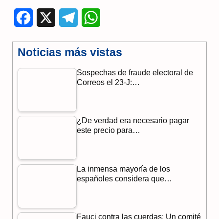
F
X
T
W
a
e
h
Noticias más vistas
c
l
a
Sospechas de fraude electoral de
e
e
t
Correos el 23-J:…
b
g
s
o
r
A
¿De verdad era necesario pagar
o
a
p
este precio para…
k
m
p
La inmensa mayoría de los
españoles considera que…
Fauci contra las cuerdas: Un comité