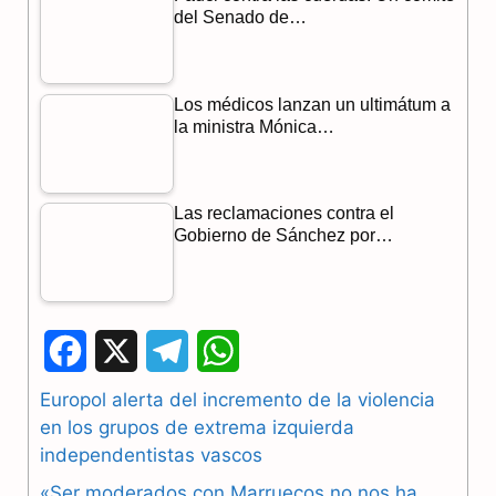
del Senado de…
Los médicos lanzan un ultimátum a
la ministra Mónica…
Las reclamaciones contra el
Gobierno de Sánchez por…
F
X
T
W
a
e
h
Europol alerta del incremento de la violencia
en los grupos de extrema izquierda
c
l
a
independentistas vascos
e
e
t
«Ser moderados con Marruecos no nos ha