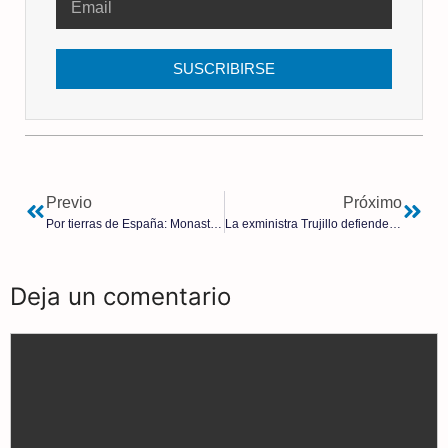
SUSCRIBIRSE
Previo
Próximo
Por tierras de España: Monasterio de San Juan de la Peña | José Riqueni Barrios
La exministra Trujillo defiende las libertades de Marruecos e insiste en «devolver» Ceuta y Melilla
Deja un comentario