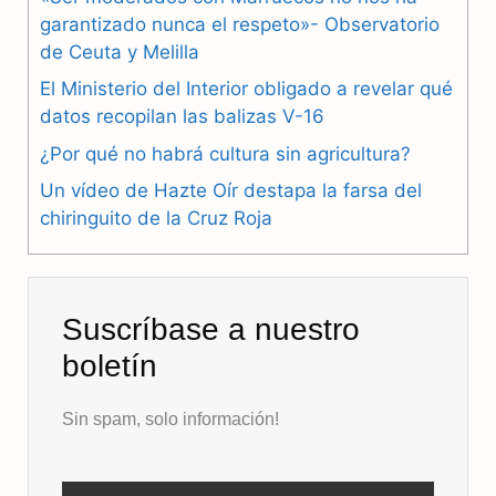
b
g
s
garantizado nunca el respeto»- Observatorio
de Ceuta y Melilla
o
r
A
El Ministerio del Interior obligado a revelar qué
o
a
p
datos recopilan las balizas V-16
k
m
p
¿Por qué no habrá cultura sin agricultura?
Un vídeo de Hazte Oír destapa la farsa del
chiringuito de la Cruz Roja
Suscríbase a nuestro
boletín
Sin spam, solo información!