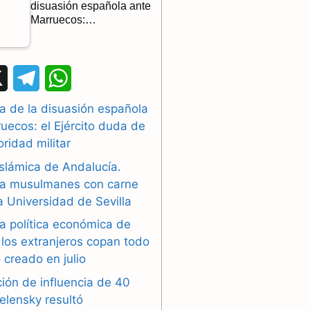
disuasión española ante
Marruecos:…
X
T
W
e
h
a de la disuasión española
uecos: el Ejército duda de
l
a
oridad militar
e
t
islámica de Andalucía.
g
s
a musulmanes con carne
la Universidad de Sevilla
r
A
a política económica de
a
p
los extranjeros copan todo
 creado en julio
m
p
ión de influencia de 40
elensky resultó