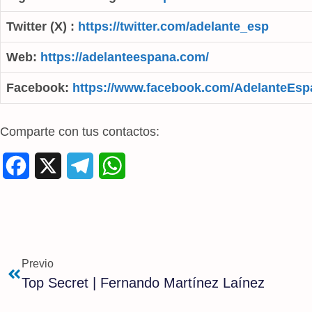
Twitter (X) :
https://twitter.com/adelante_esp
Web:
https://adelanteespana.com/
Facebook:
https://www.facebook.com/AdelanteEsp
Comparte con tus contactos:
F
X
T
W
a
e
h
c
l
a
e
e
t
Previo
b
g
s
Top Secret | Fernando Martínez Laínez
o
r
A