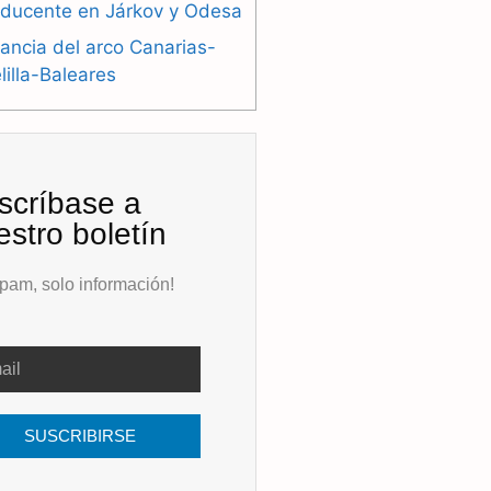
oducente en Járkov y Odesa
ancia del arco Canarias-
illa-Baleares
scríbase a
estro boletín
pam, solo información!
SUSCRIBIRSE