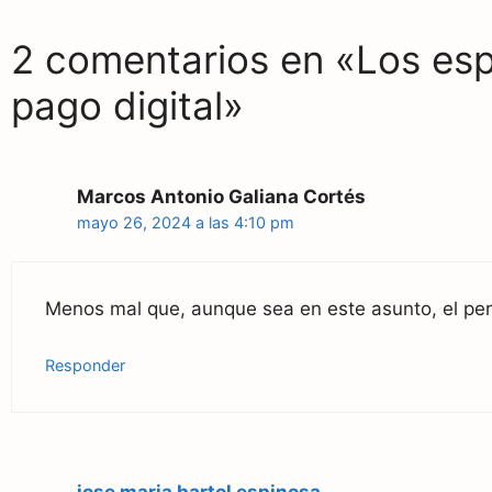
o
a
p
2 comentarios en «Los espa
k
m
p
pago digital»
Marcos Antonio Galiana Cortés
mayo 26, 2024 a las 4:10 pm
Menos mal que, aunque sea en este asunto, el per
Responder
jose maria bartol espinosa