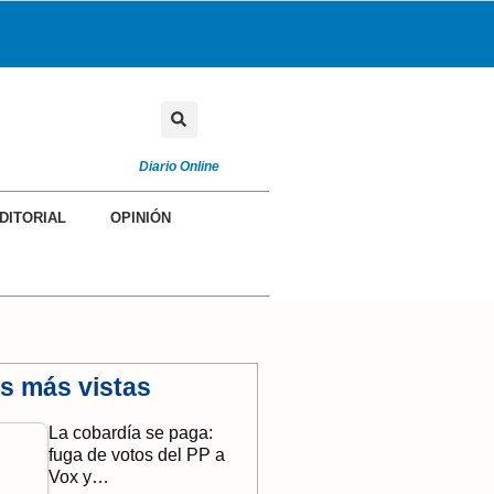
Diario Online
DITORIAL
OPINIÓN
as más vistas
La cobardía se paga:
fuga de votos del PP a
Vox y…