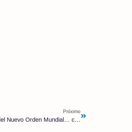
Próximo
Legalizar la pederastia: objetivo del Nuevo Orden Mundial… cada vez más cercano