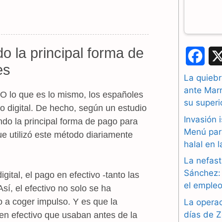
do la principal forma de
F
es
a
La quiebr
ante Marr
c
. O lo que es lo mismo, los españoles
su superi
ro digital. De hecho, según un estudio
e
Invasión 
ndo la principal forma de pago para
b
Menú par
e utilizó este método diariamente
halal en 
o
La nefast
o
Sánchez: 
gital, el pago en efectivo -tanto las
el empleo
k
sí, el efectivo no solo se ha
o a coger impulso. Y es que la
La operac
días de Z
en efectivo que usaban antes de la