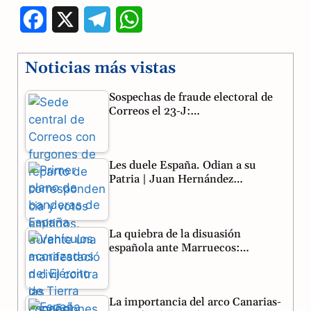
F
X
T
W
a
e
h
Noticias más vistas
c
l
a
Sospechas de fraude electoral de
e
e
t
Correos el 23-J:…
b
g
s
o
r
A
Les duele España. Odian a su
o
a
p
Patria | Juan Hernández…
k
m
p
La quiebra de la disuasión
española ante Marruecos:…
La importancia del arco Canarias-