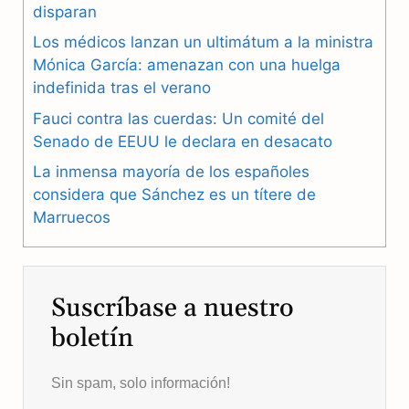
b
g
s
disparan
Los médicos lanzan un ultimátum a la ministra
o
r
A
Mónica García: amenazan con una huelga
o
a
p
indefinida tras el verano
k
m
p
Fauci contra las cuerdas: Un comité del
Senado de EEUU le declara en desacato
La inmensa mayoría de los españoles
considera que Sánchez es un títere de
Marruecos
Suscríbase a nuestro
boletín
Sin spam, solo información!