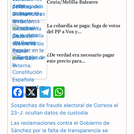
Ceuta/Melilla-Baleares
La cobardía se paga: fuga de votos
del PP a Vox y…
¿De verdad era necesario pagar
este precio para…
F
X
T
W
a
e
h
Sospechas de fraude electoral de Correos el
23-J: ocultan datos de custodia
c
l
a
Las reclamaciones contra el Gobierno de
e
e
t
Sánchez por la falta de transparencia se