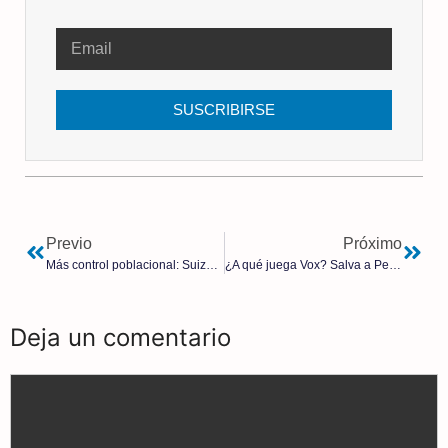
SUSCRIBIRSE
Previo
Próximo
Más control poblacional: Suiza da otro paso hacia la identificación digital
¿A qué juega Vox? Salva a Pedro Sánchez de perder una votación clave sobre el cupo catalán
Deja un comentario