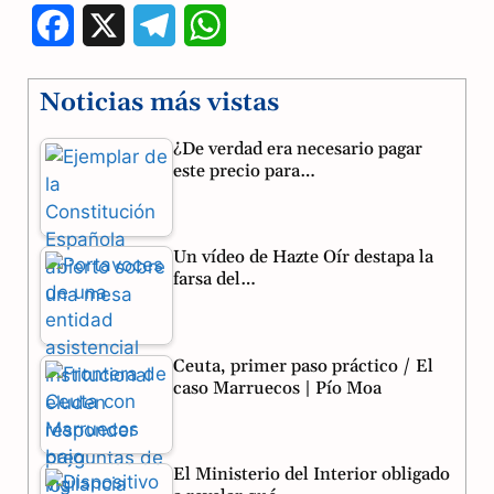
F
X
T
W
a
e
h
Noticias más vistas
c
l
a
¿De verdad era necesario pagar
e
e
t
este precio para…
b
g
s
o
r
A
Un vídeo de Hazte Oír destapa la
o
a
p
farsa del…
k
m
p
Ceuta, primer paso práctico / El
caso Marruecos | Pío Moa
El Ministerio del Interior obligado