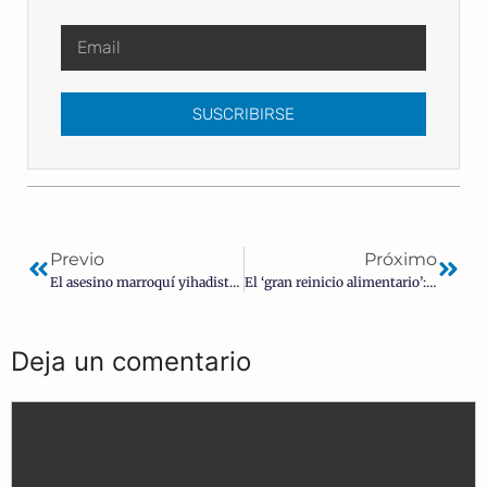
SUSCRIBIRSE
Previo
Próximo
El asesino marroquí yihadista de Algeciras gritó «muerte a los cristianos» y «Alá es grande»
El ‘gran reinicio alimentario’: ¿Quién está detrás del plan para rediseñar el suministro mundial de alimentos?
Deja un comentario