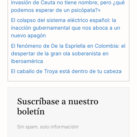
b
g
s
invasión de Ceuta no tiene nombre, pero ¿qué
podemos esperar de un psicópata?»
o
r
A
El colapso del sistema eléctrico español: la
o
a
p
inacción gubernamental que nos aboca a un
nuevo apagón
k
m
p
El fenómeno de De la Espriella en Colombia: el
despertar de la gran ola soberanista en
Iberoamérica
El caballo de Troya está dentro de tu cabeza
Suscríbase a nuestro
boletín
Sin spam, solo información!