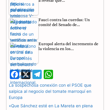
a revelar qué…
Fauci contra las cuerdas: Un
comité del Senado de…
Europol alerta del incremento de
la violencia en los…
F
X
T
W
a
e
h
La sospechosa conexión con el PSOE que
salpica al negocio del tomate marroquí en
c
l
a
Europa
e
e
t
«Que Sánchez esté en La Mareta en plena