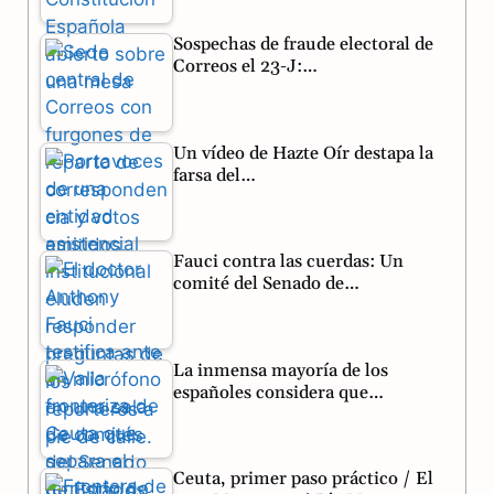
o
r
A
Sospechas de fraude electoral de
o
a
p
Correos el 23-J:…
k
m
p
Un vídeo de Hazte Oír destapa la
farsa del…
Fauci contra las cuerdas: Un
comité del Senado de…
La inmensa mayoría de los
españoles considera que…
Ceuta, primer paso práctico / El