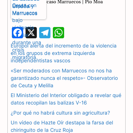
caso Marruecos | Pío Moa
F
X
T
W
a
e
h
Europol alerta del incremento de la violencia
en los grupos de extrema izquierda
c
l
a
independentistas vascos
e
e
t
«Ser moderados con Marruecos no nos ha
b
g
s
garantizado nunca el respeto»- Observatorio
de Ceuta y Melilla
o
r
A
El Ministerio del Interior obligado a revelar qué
o
a
p
datos recopilan las balizas V-16
k
m
p
¿Por qué no habrá cultura sin agricultura?
Un vídeo de Hazte Oír destapa la farsa del
chiringuito de la Cruz Roja