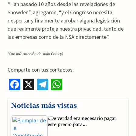
“Han pasado 10 años desde las revelaciones de
Snowden”, agregaron, “y el Congreso necesita
despertar y finalmente aprobar alguna legislación
que realmente proteja nuestra privacidad, tanto de
las empresas como de la NSA directamente”.
(Con información de Julia Conley)
Comparte con tus contactos:
F
X
T
W
a
e
h
Noticias más vistas
c
l
a
¿De verdad era necesario pagar
e
e
t
este precio para…
b
g
s