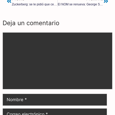
Zuckerberg: se le pidió que censurara las publicaciones de COVID-19 que terminaron siendo ciertas
El NOM se renueva: George Soros cede el control de su imperio globalista a su hijo Alexander
Deja un comentario