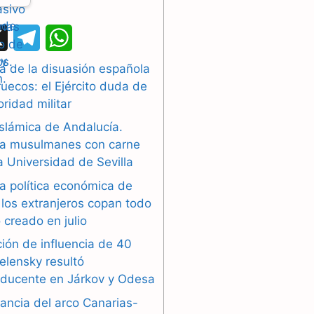
X
T
W
e
h
a de la disuasión española
uecos: el Ejército duda de
l
a
oridad militar
e
t
islámica de Andalucía.
g
s
a musulmanes con carne
la Universidad de Sevilla
r
A
a política económica de
a
p
los extranjeros copan todo
 creado en julio
m
p
ión de influencia de 40
elensky resultó
oducente en Járkov y Odesa
ancia del arco Canarias-