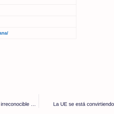
ana/
El PP y la teoría del caballo muerto: un partido irreconocible que sigue engañando a su electorado
La UE se está convirtiendo