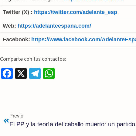
Twitter (X) :
https://twitter.com/adelante_esp
Web:
https://adelanteespana.com/
Facebook:
https://www.facebook.com/AdelanteEsp
Comparte con tus contactos:
F
X
T
W
a
e
h
c
l
a
e
e
t
Previo
b
g
s
o
r
A