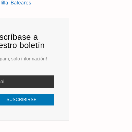
illa-Baleares
scríbase a
estro boletín
pam, solo información!
SUSCRIBIRSE