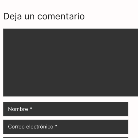
o
a
p
Deja un comentario
k
m
p