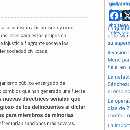
F
a
ia la sumisión al islamismo y otras
La quiebr
 más leves para estos grupos en
ante Marr
c
e injusticia flagrante socava los
su superi
e
ier sociedad civilizada.
Invasión 
b
Menú par
halal en 
o
La nefast
o
rganismo público encargado de
Sánchez: 
sto cambios que han generado una fuerte
el empleo
k
s nuevas directrices señalan que
La operac
igioso de los delincuentes al dictar
días de Z
tes para miembros de minorías
contrapr
frentarían sanciones más severas.
​
La import