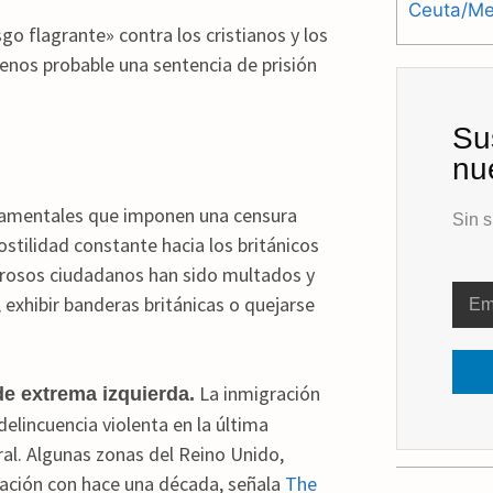
Ceuta/Mel
go flagrante» contra los cristianos y los
menos probable una sentencia de prisión
Su
nu
namentales que imponen una censura
Sin s
stilidad constante hacia los británicos
osos ciudadanos han sido multados y
 exhibir banderas británicas o quejarse
La inmigración
de extrema izquierda.
elincuencia violenta en la última
al.
Algunas zonas del Reino Unido,
ación con hace una década, señala
The