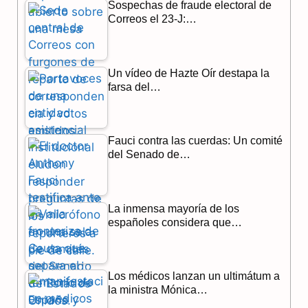
Sospechas de fraude electoral de
o
a
p
Correos el 23-J:…
k
m
p
Un vídeo de Hazte Oír destapa la
farsa del…
Fauci contra las cuerdas: Un comité
del Senado de…
La inmensa mayoría de los
españoles considera que…
Los médicos lanzan un ultimátum a
la ministra Mónica…