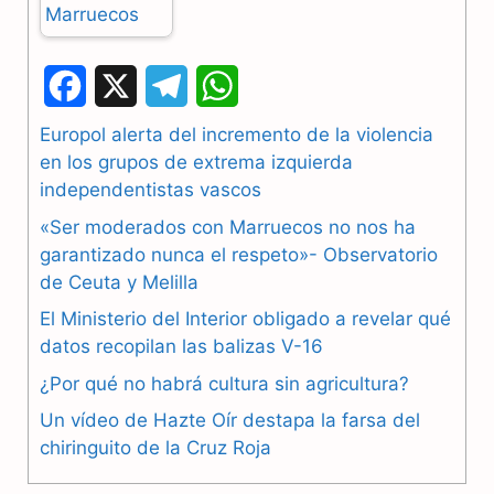
F
X
T
W
a
e
h
Europol alerta del incremento de la violencia
en los grupos de extrema izquierda
c
l
a
independentistas vascos
e
e
t
«Ser moderados con Marruecos no nos ha
b
g
s
garantizado nunca el respeto»- Observatorio
de Ceuta y Melilla
o
r
A
El Ministerio del Interior obligado a revelar qué
o
a
p
datos recopilan las balizas V-16
k
m
p
¿Por qué no habrá cultura sin agricultura?
Un vídeo de Hazte Oír destapa la farsa del
chiringuito de la Cruz Roja