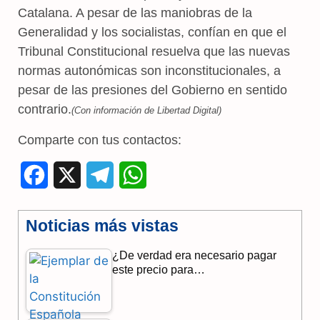
Catalana. A pesar de las maniobras de la
Generalidad y los socialistas, confían en que el
Tribunal Constitucional resuelva que las nuevas
normas autonómicas son inconstitucionales, a
pesar de las presiones del Gobierno en sentido
contrario.
(Con información de Libertad Digital)
Comparte con tus contactos:
F
X
T
W
a
e
h
Noticias más vistas
c
l
a
¿De verdad era necesario pagar
e
e
t
este precio para…
b
g
s
o
r
A