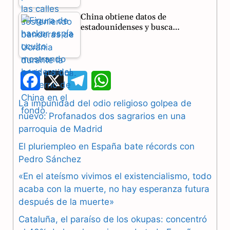
China obtiene datos de
estadounidenses y busca…
F
X
T
W
a
e
h
La impunidad del odio religioso golpea de
nuevo: Profanados dos sagrarios en una
c
l
a
parroquia de Madrid
e
e
t
El pluriempleo en España bate récords con
b
g
s
Pedro Sánchez
«En el ateísmo vivimos el existencialismo, todo
o
r
A
acaba con la muerte, no hay esperanza futura
o
a
p
después de la muerte»
k
m
p
Cataluña, el paraíso de los okupas: concentró