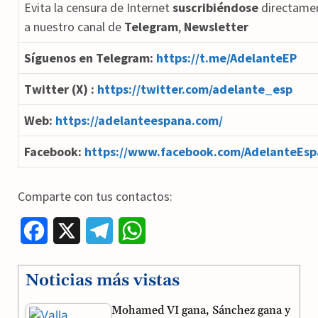
Evita la censura de Internet
suscribiéndose
directame
a nuestro canal de
Telegram
,
Newsletter
Síguenos en Telegram:
https://t.me/AdelanteEP
Twitter (X) :
https://twitter.com/adelante_esp
Web:
https://adelanteespana.com/
Facebook:
https://www.facebook.com/AdelanteEsp
Comparte con tus contactos:
F
X
T
W
a
e
h
Noticias más vistas
c
l
a
Mohamed VI gana, Sánchez gana y
e
e
t