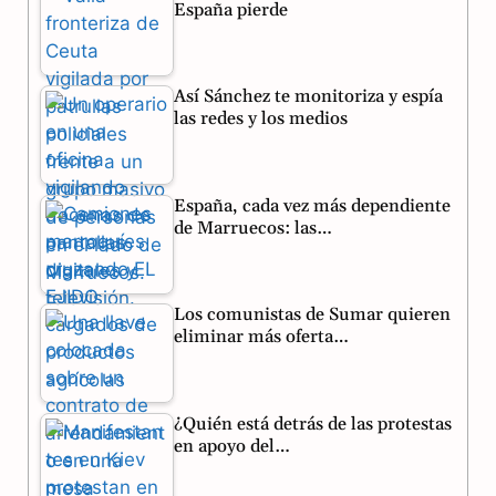
España pierde
b
g
s
o
r
A
Así Sánchez te monitoriza y espía
o
a
p
las redes y los medios
k
m
p
España, cada vez más dependiente
de Marruecos: las…
Los comunistas de Sumar quieren
eliminar más oferta…
¿Quién está detrás de las protestas
en apoyo del…