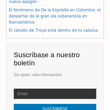
nuevo apagón
k
m
p
El fenómeno de De la Espriella en Colombia: el
despertar de la gran ola soberanista en
Iberoamérica
El caballo de Troya está dentro de tu cabeza
Suscríbase a nuestro
boletín
Sin spam, solo información!
SUSCRIBIRSE