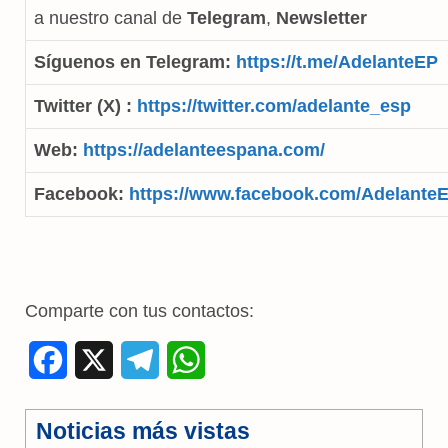
a nuestro canal de
Telegram
,
Newsletter
Síguenos en Telegram:
https://t.me/AdelanteEP
Twitter (X) :
https://twitter.com/adelante_esp
Web:
https://adelanteespana.com/
Facebook:
https://www.facebook.com/Adelante
Comparte con tus contactos:
F
X
T
W
a
e
h
Noticias más vistas
c
l
a