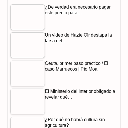
¿De verdad era necesario pagar
e
e
t
este precio para…
b
g
s
o
r
A
Un vídeo de Hazte Oír destapa la
o
a
p
farsa del…
k
m
p
Ceuta, primer paso práctico / El
caso Marruecos | Pío Moa
El Ministerio del Interior obligado a
revelar qué…
¿Por qué no habrá cultura sin
agricultura?