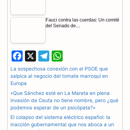
Fauci contra las cuerdas: Un comité
del Senado de…
F
X
T
W
a
e
h
La sospechosa conexión con el PSOE que
salpica al negocio del tomate marroquí en
c
l
a
Europa
e
e
t
«Que Sánchez esté en La Mareta en plena
b
g
s
invasión de Ceuta no tiene nombre, pero ¿qué
podemos esperar de un psicópata?»
o
r
A
El colapso del sistema eléctrico español: la
o
a
p
inacción gubernamental que nos aboca a un