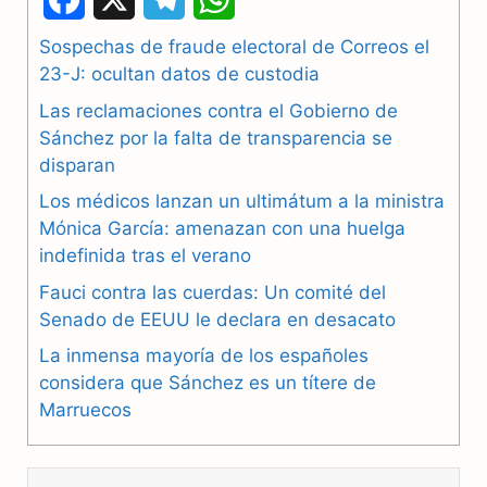
a
e
h
Sospechas de fraude electoral de Correos el
23-J: ocultan datos de custodia
c
l
a
Las reclamaciones contra el Gobierno de
e
e
t
Sánchez por la falta de transparencia se
b
g
s
disparan
Los médicos lanzan un ultimátum a la ministra
o
r
A
Mónica García: amenazan con una huelga
o
a
p
indefinida tras el verano
k
m
p
Fauci contra las cuerdas: Un comité del
Senado de EEUU le declara en desacato
La inmensa mayoría de los españoles
considera que Sánchez es un títere de
Marruecos