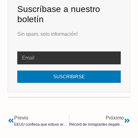
Suscríbase a nuestro
boletín
Sin spam, solo información!
SUSCRIBIRSE
Previo
Próximo
EEUU confiesa que estuvo armando a Ucrania en la sombra para provocar el conflicto con Rusia
Récord de inmigrantes ilegales en Canarias que se ha duplicado en solo un año: La invasión silenciosa que amenaza la soberanía española