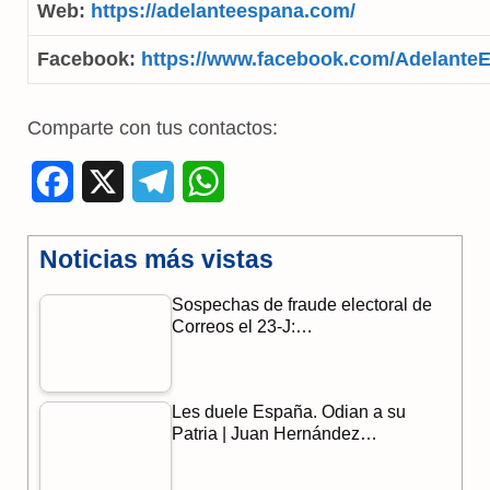
Web:
https://adelanteespana.com/
Facebook:
https://www.facebook.com/Adelante
Comparte con tus contactos:
F
X
T
W
a
e
h
Noticias más vistas
c
l
a
Sospechas de fraude electoral de
e
e
t
Correos el 23-J:…
b
g
s
o
r
A
Les duele España. Odian a su
o
a
p
Patria | Juan Hernández…
k
m
p