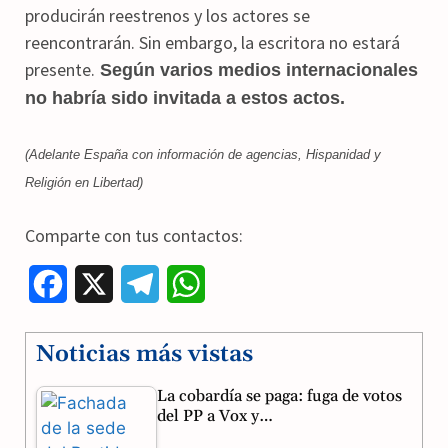
producirán reestrenos y los actores se
reencontrarán. Sin embargo, la escritora no estará
presente.
Según varios medios internacionales
no habría sido invitada a estos actos.
(Adelante España con información de agencias, Hispanidad y
Religión en Libertad)
Comparte con tus contactos:
F
X
T
W
a
e
h
Noticias más vistas
c
l
a
La cobardía se paga: fuga de votos
e
e
t
del PP a Vox y…
b
g
s