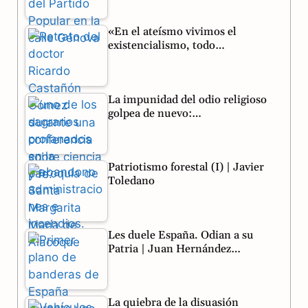
o
r
A
«En el ateísmo vivimos el
o
a
p
existencialismo, todo…
k
m
p
La impunidad del odio religioso
golpea de nuevo:…
Patriotismo forestal (I) | Javier
Toledano
Les duele España. Odian a su
Patria | Juan Hernández…
La quiebra de la disuasión