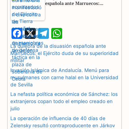
española ante Marruecos:…
F
X
T
W
a
e
h
La quiebra de la disuasión española ante
Marruecos: el Ejército duda de su superioridad
c
l
a
militar
e
e
t
Invasión islámica de Andalucía. Menú para
b
g
s
musulmanes con carne halal en la Universidad
de Sevilla
o
r
A
La nefasta política económica de Sánchez: los
o
a
p
extranjeros copan todo el empleo creado en
julio
k
m
p
La operación de influencia de 40 días de
Zelensky resultó contraproducente en Járkov