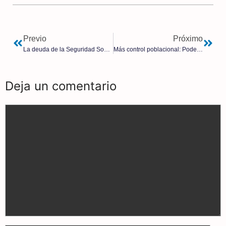
Previo
Próximo
La deuda de la Seguridad Social se dispara hasta los 92.000 millones
Más control poblacional: Podemos quiere crear una Agencia del Algoritmo
Deja un comentario