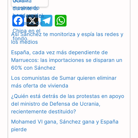
F
X
T
W
a
e
h
Así Sánchez te monitoriza y espía las redes y
los medios
c
l
a
España, cada vez más dependiente de
e
e
t
Marruecos: las importaciones se disparan un
b
g
s
60% con Sánchez
Los comunistas de Sumar quieren eliminar
o
r
A
más oferta de vivienda
o
a
p
¿Quién está detrás de las protestas en apoyo
k
m
p
del ministro de Defensa de Ucrania,
recientemente destituido?
Mohamed VI gana, Sánchez gana y España
pierde