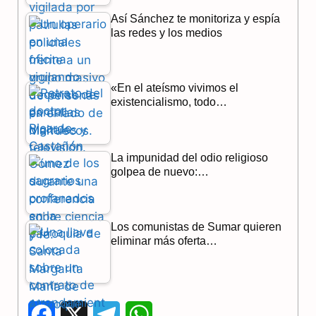
Así Sánchez te monitoriza y espía
las redes y los medios
«En el ateísmo vivimos el
existencialismo, todo…
La impunidad del odio religioso
golpea de nuevo:…
Los comunistas de Sumar quieren
eliminar más oferta…
F
X
T
W