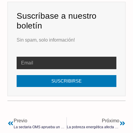
Suscríbase a nuestro
boletín
Sin spam, solo información!
SUSCRIBIRSE
Previo
Próximo
La sectaria OMS aprueba un plan para tratar pandemias, que incluye el aborto y la ideología de género
La pobreza energética afecta ya a 5,2 millones de españoles que no pueden calentar su casa