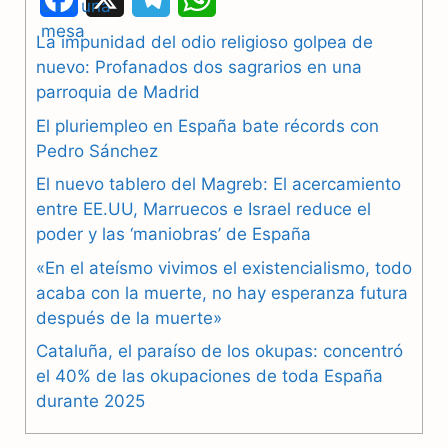
a
e
h
La impunidad del odio religioso golpea de
nuevo: Profanados dos sagrarios en una
c
l
a
parroquia de Madrid
e
e
t
El pluriempleo en España bate récords con
b
g
s
Pedro Sánchez
El nuevo tablero del Magreb: El acercamiento
o
r
A
entre EE.UU, Marruecos e Israel reduce el
o
a
p
poder y las ‘maniobras’ de España
k
m
p
«En el ateísmo vivimos el existencialismo, todo
acaba con la muerte, no hay esperanza futura
después de la muerte»
Cataluña, el paraíso de los okupas: concentró
el 40% de las okupaciones de toda España
durante 2025