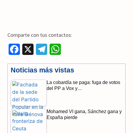
Comparte con tus contactos:
F
X
T
W
a
e
h
Noticias más vistas
c
l
a
La cobardía se paga: fuga de votos
e
e
t
del PP a Vox y…
b
g
s
o
r
A
Mohamed VI gana, Sánchez gana y
o
a
p
España pierde
k
m
p