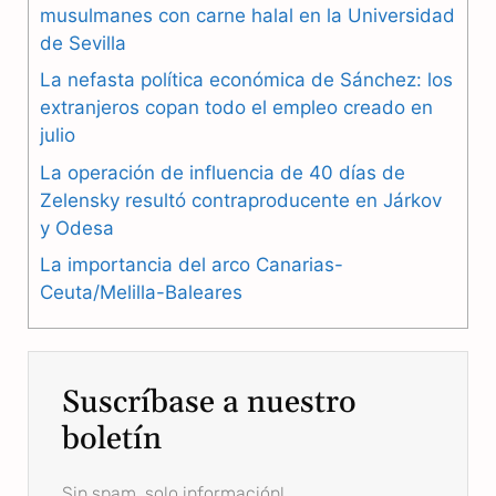
b
g
s
musulmanes con carne halal en la Universidad
de Sevilla
o
r
A
La nefasta política económica de Sánchez: los
o
a
p
extranjeros copan todo el empleo creado en
julio
k
m
p
La operación de influencia de 40 días de
Zelensky resultó contraproducente en Járkov
y Odesa
La importancia del arco Canarias-
Ceuta/Melilla-Baleares
Suscríbase a nuestro
boletín
Sin spam, solo información!