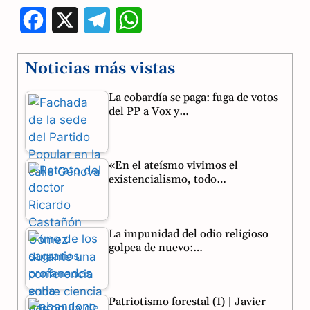
F
X
T
W
a
e
h
Noticias más vistas
c
l
a
La cobardía se paga: fuga de votos
e
e
t
del PP a Vox y…
b
g
s
o
r
A
«En el ateísmo vivimos el
o
a
p
existencialismo, todo…
k
m
p
La impunidad del odio religioso
golpea de nuevo:…
Patriotismo forestal (I) | Javier