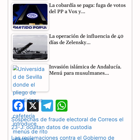
La cobardía se paga: fuga de votos
del PP a Vox y…
La operación de influencia de 40
días de Zelensky…
Invasión islámica de Andalucía.
Menú para musulmanes…
F
X
T
W
a
e
h
Sospechas de fraude electoral de Correos el
23-J: ocultan datos de custodia
c
l
a
Las reclamaciones contra el Gobierno de