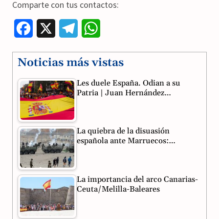
Comparte con tus contactos:
F
X
T
W
a
e
h
Noticias más vistas
c
l
a
Les duele España. Odian a su
e
e
t
Patria | Juan Hernández…
b
g
s
o
r
A
La quiebra de la disuasión
o
a
p
española ante Marruecos:…
k
m
p
La importancia del arco Canarias-
Ceuta/Melilla-Baleares