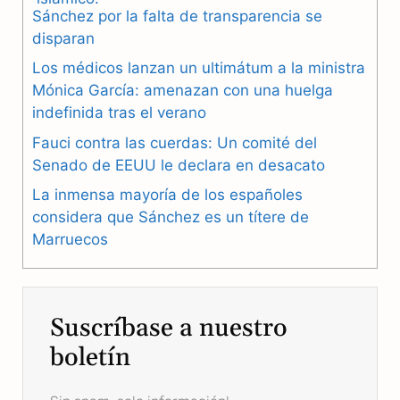
e
e
t
Sánchez por la falta de transparencia se
b
g
s
disparan
Los médicos lanzan un ultimátum a la ministra
o
r
A
Mónica García: amenazan con una huelga
o
a
p
indefinida tras el verano
k
m
p
Fauci contra las cuerdas: Un comité del
Senado de EEUU le declara en desacato
La inmensa mayoría de los españoles
considera que Sánchez es un títere de
Marruecos
Suscríbase a nuestro
boletín