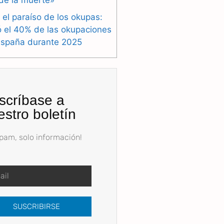
de la muerte»
 el paraíso de los okupas:
ó el 40% de las okupaciones
España durante 2025
scríbase a
estro boletín
spam, solo información!
SUSCRIBIRSE