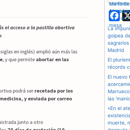
F
a
 el acceso a la pastilla abortiva
La impuni
o
golpea d
c
sagrarios
e
Madrid
 siglas en inglés) amplió aún más las
ne
, y que permite
abortar en las
b
El plurie
récords 
o
El nuevo 
o
acercami
ortiva podrá ser
recetada por los
Marruecos
k
medicina, y enviada por correo
las ‘mani
«En el at
existenci
nistrada junto a otro
muerte, n
 los
70 días de gestación (10