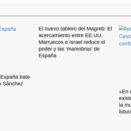
El nuevo tablero del Magreb: El
acercamiento entre EE.UU,
Marruecos e Israel reduce el
poder y las ‘maniobras’ de
España
n España bate
o Sánchez
«En e
exis
la m
futu