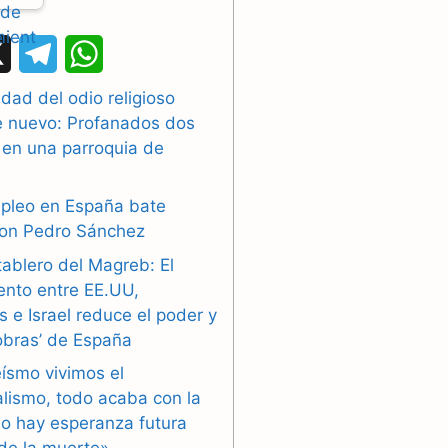
X
T
W
e
h
dad del odio religioso
e nuevo: Profanados dos
l
a
 en una parroquia de
e
t
g
s
mpleo en España bate
con Pedro Sánchez
r
A
tablero del Magreb: El
a
p
ento entre EE.UU,
 e Israel reduce el poder y
m
p
obras’ de España
eísmo vivimos el
alismo, todo acaba con la
o hay esperanza futura