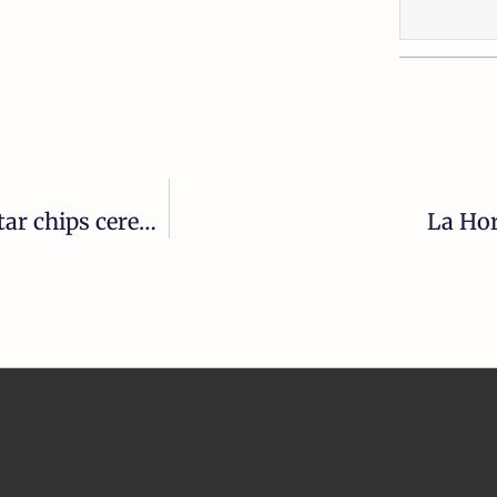
Elon Musk asegura que empezará a implantar chips cerebrales en humanos en 2022
La Hor