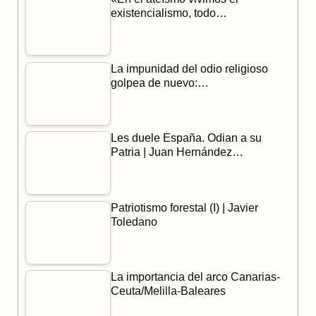
o
a
p
existencialismo, todo…
k
m
p
La impunidad del odio religioso
golpea de nuevo:…
Les duele España. Odian a su
Patria | Juan Hernández…
Patriotismo forestal (I) | Javier
Toledano
La importancia del arco Canarias-
Ceuta/Melilla-Baleares