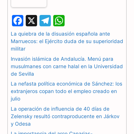
F
X
T
W
a
e
h
La quiebra de la disuasión española ante
Marruecos: el Ejército duda de su superioridad
c
l
a
militar
e
e
t
Invasión islámica de Andalucía. Menú para
b
g
s
musulmanes con carne halal en la Universidad
de Sevilla
o
r
A
La nefasta política económica de Sánchez: los
o
a
p
extranjeros copan todo el empleo creado en
julio
k
m
p
La operación de influencia de 40 días de
Zelensky resultó contraproducente en Járkov
y Odesa
La importancia del arco Canarias-