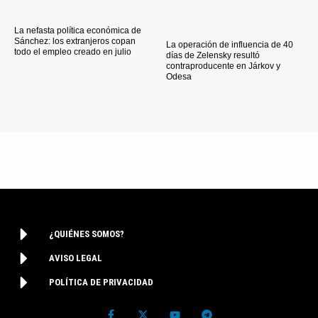
La nefasta política económica de
Sánchez: los extranjeros copan
La operación de influencia de 40
todo el empleo creado en julio
días de Zelensky resultó
contraproducente en Járkov y
Odesa
¿QUIÉNES SOMOS?
AVISO LEGAL
POLÍTICA DE PRIVACIDAD