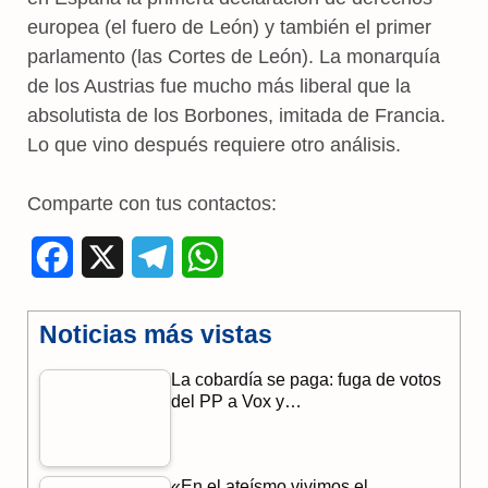
europea (el fuero de León) y también el primer
parlamento (las Cortes de León). La monarquía
de los Austrias fue mucho más liberal que la
absolutista de los Borbones, imitada de Francia.
Lo que vino después requiere otro análisis.
Comparte con tus contactos:
F
X
T
W
a
e
h
Noticias más vistas
c
l
a
La cobardía se paga: fuga de votos
e
e
t
del PP a Vox y…
b
g
s
o
r
A
«En el ateísmo vivimos el