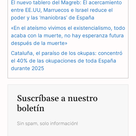
El nuevo tablero del Magreb: El acercamiento
o
r
A
entre EE.UU, Marruecos e Israel reduce el
o
a
p
poder y las ‘maniobras’ de España
k
m
p
«En el ateísmo vivimos el existencialismo, todo
acaba con la muerte, no hay esperanza futura
después de la muerte»
Cataluña, el paraíso de los okupas: concentró
el 40% de las okupaciones de toda España
durante 2025
Suscríbase a nuestro
boletín
Sin spam, solo información!