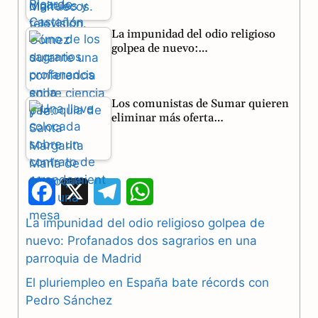
La impunidad del odio religioso
golpea de nuevo:…
Los comunistas de Sumar quieren
eliminar más oferta…
F
X
T
W
a
e
h
La impunidad del odio religioso golpea de
nuevo: Profanados dos sagrarios en una
c
l
a
parroquia de Madrid
e
e
t
El pluriempleo en España bate récords con
b
g
s
Pedro Sánchez