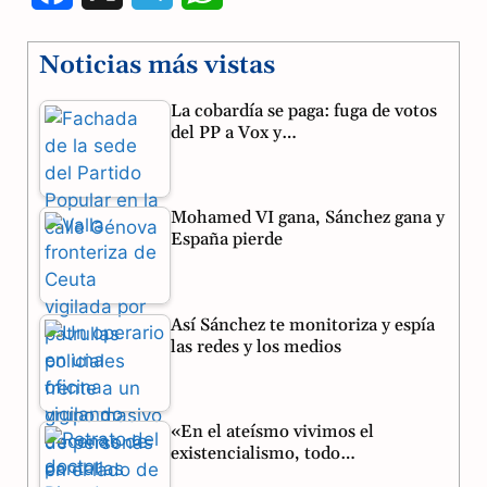
a
e
h
Noticias más vistas
c
l
a
La cobardía se paga: fuga de votos
e
e
t
del PP a Vox y…
b
g
s
o
r
A
Mohamed VI gana, Sánchez gana y
o
a
p
España pierde
k
m
p
Así Sánchez te monitoriza y espía
las redes y los medios
«En el ateísmo vivimos el
existencialismo, todo…