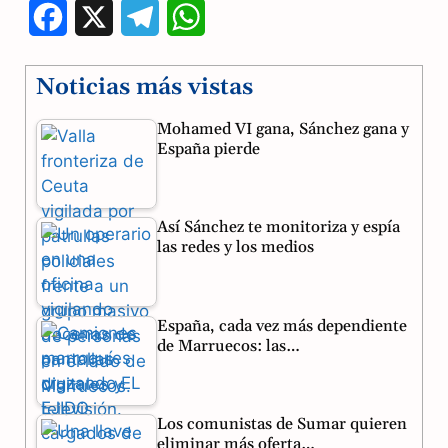
F
X
T
W
a
e
h
Noticias más vistas
c
l
a
Mohamed VI gana, Sánchez gana y
e
e
t
España pierde
b
g
s
o
r
A
Así Sánchez te monitoriza y espía
o
a
p
las redes y los medios
k
m
p
España, cada vez más dependiente
de Marruecos: las…
Los comunistas de Sumar quieren
eliminar más oferta…