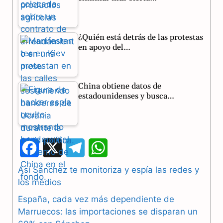
¿Quién está detrás de las protestas
en apoyo del…
China obtiene datos de
estadounidenses y busca…
F
X
T
W
a
e
h
Así Sánchez te monitoriza y espía las redes y
los medios
c
l
a
España, cada vez más dependiente de
e
e
t
Marruecos: las importaciones se disparan un