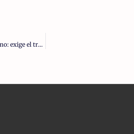
El PP sigue en su promoción del nacionalismo: exige el traspaso integral de la red de Cercanías a Andalucía y promociona los chiringuitos sindicalistas