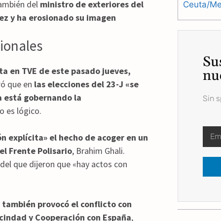
 también del
ministro de exteriores del
Ceuta/Mel
ez y ha erosionado su imagen
cionales
Su
sta en TVE de este pasado jueves,
nu
ró que en
las elecciones del 23-J «se
ia está gobernando la
Sin 
 es lógico.
n explícita» el hecho de acoger en un
el Frente Polisario
, Brahim Ghali.
del que dijeron que «hay actos con
 también provocó el conflicto con
ecindad y Cooperación con España
,