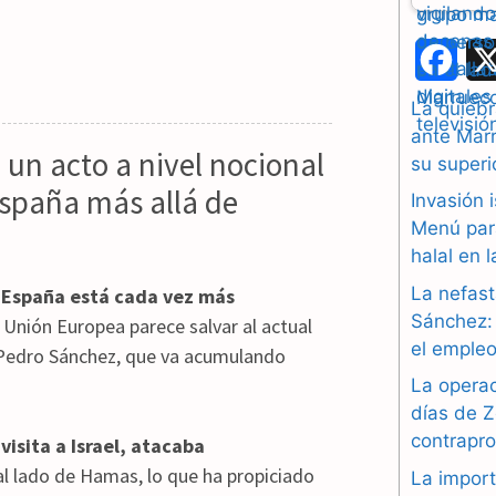
F
a
La quiebr
ante Marr
c
 un acto a nivel nocional
su superi
e
spaña más allá de
Invasión 
b
Menú par
halal en 
o
La nefast
y España está cada vez más
o
Sánchez: 
la Unión Europea parece salvar al actual
el empleo
k
 Pedro Sánchez, que va acumulando
La operac
días de Z
contrapr
isita a Israel, atacaba
al lado de Hamas, lo que ha propiciado
La import