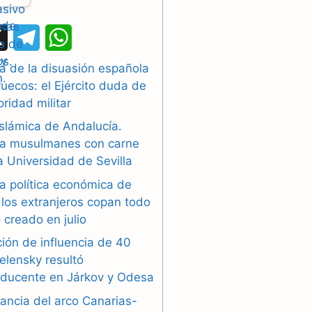
X
T
W
e
h
a de la disuasión española
uecos: el Ejército duda de
l
a
oridad militar
e
t
islámica de Andalucía.
g
s
a musulmanes con carne
la Universidad de Sevilla
r
A
a política económica de
a
p
los extranjeros copan todo
 creado en julio
m
p
ión de influencia de 40
elensky resultó
oducente en Járkov y Odesa
ancia del arco Canarias-