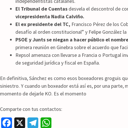
independentistas catalanes.
El Tribunal de Cuentas
desvela el descontrol de con
vicepresidenta Nadia Calviño.
El ex presidente del TC,
Francisco Pérez de los Cob
desafío al orden constitucional” y Felipe González la 
PSOE y Junts se niegan a hacer público el nombre
primera reunión en Ginebra sobre el acuerdo que facil
Repsol amenaza con llevarse a Francia o Portugal inv
de seguridad jurídica y fiscal en España.
En definitiva, Sánchez es como esos boxeadores groguis que
siniestro. Y cuando un boxeador está así es, por una parte, m
momento de dejarle KO. Es el momento
Comparte con tus contactos:
F
X
T
W