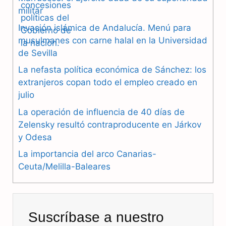
c
l
a
militar
e
e
t
Invasión islámica de Andalucía. Menú para
b
g
s
musulmanes con carne halal en la Universidad
de Sevilla
o
r
A
La nefasta política económica de Sánchez: los
o
a
p
extranjeros copan todo el empleo creado en
julio
k
m
p
La operación de influencia de 40 días de
Zelensky resultó contraproducente en Járkov
y Odesa
La importancia del arco Canarias-
Ceuta/Melilla-Baleares
Suscríbase a nuestro