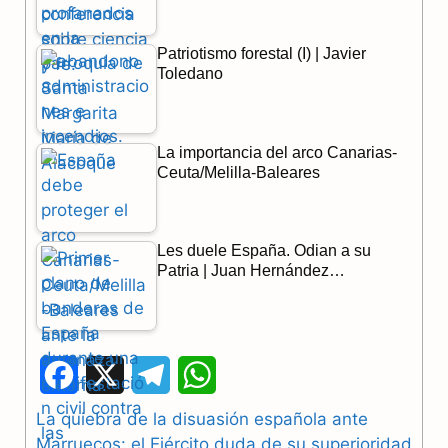
Patriotismo forestal (I) | Javier
Toledano
La importancia del arco Canarias-
Ceuta/Melilla-Baleares
Les duele España. Odian a su
Patria | Juan Hernández…
F
X
T
W
a
e
h
La quiebra de la disuasión española ante
Marruecos: el Ejército duda de su superioridad