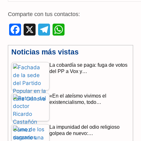
Comparte con tus contactos:
F
X
T
W
a
e
h
Noticias más vistas
c
l
a
La cobardía se paga: fuga de votos
e
e
t
del PP a Vox y…
b
g
s
o
r
A
«En el ateísmo vivimos el
o
a
p
existencialismo, todo…
k
m
p
La impunidad del odio religioso
golpea de nuevo:…