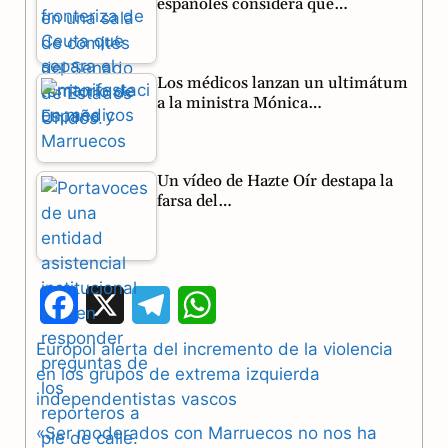
españoles considera que…
Los médicos lanzan un ultimátum
a la ministra Mónica…
Un vídeo de Hazte Oír destapa la
farsa del…
F
X
T
W
a
e
h
Europol alerta del incremento de la violencia
en los grupos de extrema izquierda
c
l
a
independentistas vascos
e
e
t
«Ser moderados con Marruecos no nos ha