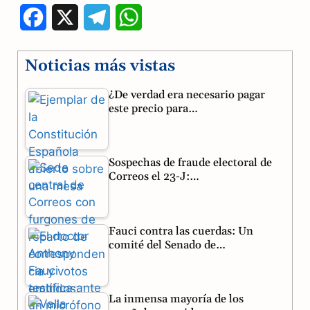
F
X
T
W
a
e
h
Noticias más vistas
c
l
a
¿De verdad era necesario pagar
e
e
t
este precio para…
b
g
s
o
r
A
Sospechas de fraude electoral de
o
a
p
Correos el 23-J:…
k
m
p
Fauci contra las cuerdas: Un
comité del Senado de…
La inmensa mayoría de los