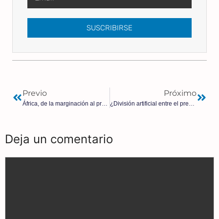
SUSCRIBIRSE
Previo
Próximo
África, de la marginación al protagonismo | Sonia Le Gouriellec
¿División artificial entre el presidente vasco y Aitor Esteban por Sánchez?
Deja un comentario