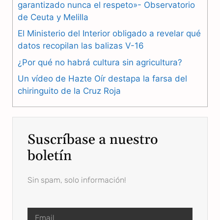
b
g
s
garantizado nunca el respeto»- Observatorio
de Ceuta y Melilla
o
r
A
El Ministerio del Interior obligado a revelar qué
o
a
p
datos recopilan las balizas V-16
k
m
p
¿Por qué no habrá cultura sin agricultura?
Un vídeo de Hazte Oír destapa la farsa del
chiringuito de la Cruz Roja
Suscríbase a nuestro
boletín
Sin spam, solo información!