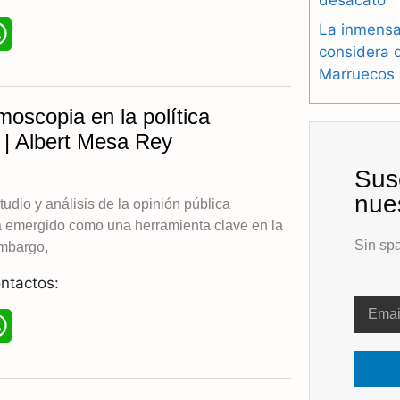
La inmensa
W
considera 
h
Marruecos
a
moscopia en la política
t
 | Albert Mesa Rey
s
Sus
nues
A
udio y análisis de la opinión pública
 emergido como una herramienta clave en la
p
Sin spa
embargo,
p
ntactos:
W
h
a