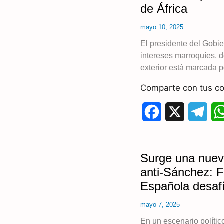
de África
mayo 10, 2025
El presidente del Gobi
intereses marroquíes, 
exterior está marcada p
Comparte con tus co
F
X
T
a
e
c
l
Surge una nueva
e
e
anti-Sánchez: F
Española desafí
b
g
mayo 7, 2025
o
r
En un escenario polític