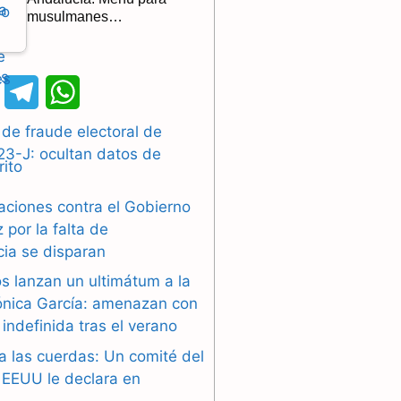
musulmanes…
X
T
W
e
h
de fraude electoral de
23-J: ocultan datos de
l
a
e
t
aciones contra el Gobierno
g
s
por la falta de
cia se disparan
r
A
s lanzan un ultimátum a la
a
p
ónica García: amenazan con
indefinida tras el verano
m
p
a las cuerdas: Un comité del
EEUU le declara en