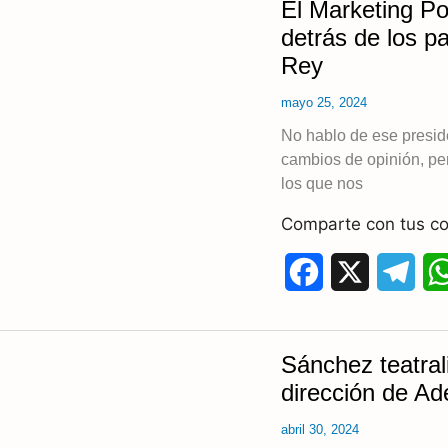
El Marketing Pol
e
e
detrás de los pa
Rey
b
g
mayo 25, 2024
o
r
No hablo de ese presid
o
a
cambios de opinión, per
k
m
los que nos
Comparte con tus co
F
X
T
a
e
c
l
Sánchez teatral
e
e
dirección de A
b
g
abril 30, 2024