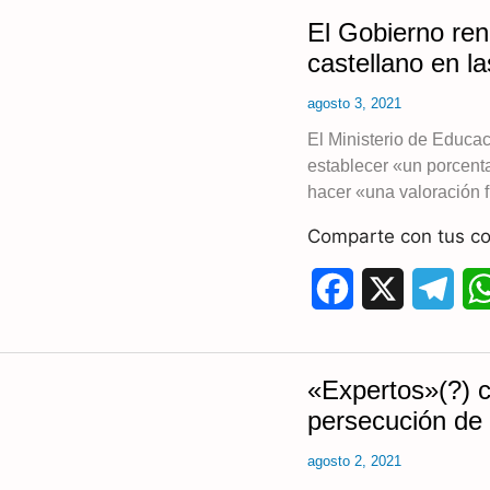
c
l
El Gobierno ren
e
e
castellano en l
b
g
agosto 3, 2021
o
r
El Ministerio de Educa
establecer «un porcenta
o
a
hacer «una valoración f
k
m
Comparte con tus co
F
X
T
a
e
c
l
«Expertos»(?) c
e
e
persecución de 
b
g
agosto 2, 2021