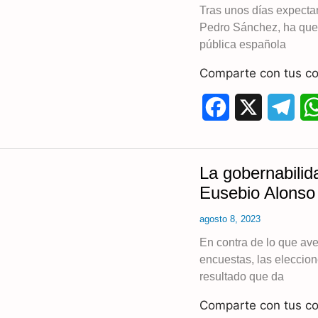
o
r
Tras unos días expectan
Pedro Sánchez, ha queri
o
a
pública española
k
m
Comparte con tus co
F
X
T
a
e
c
l
La gobernabilid
e
e
Eusebio Alonso
b
g
agosto 8, 2023
o
r
En contra de lo que av
encuestas, las eleccio
o
a
resultado que da
k
m
Comparte con tus co