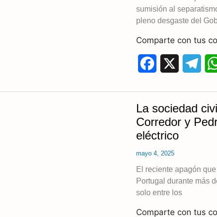
o
a
sumisión al separatismo
k
m
pleno desgaste del Gob
Comparte con tus co
F
X
T
a
e
c
l
La sociedad civi
e
e
Corredor y Ped
eléctrico
b
g
mayo 4, 2025
o
r
El reciente apagón que 
o
a
Portugal durante más d
k
m
solo entre los
Comparte con tus co