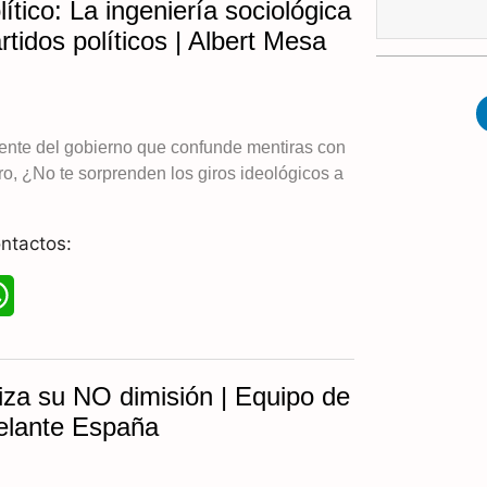
ítico: La ingeniería sociológica
t
rtidos políticos | Albert Mesa
s
A
ente del gobierno que confunde mentiras con
p
o, ¿No te sorprenden los giros ideológicos a
p
ntactos:
W
h
a
iza su NO dimisión | Equipo de
t
delante España
s