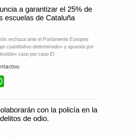
a
uncia a garantizar el 25% de
t
as escuelas de Cataluña
s
A
ción rechaza ante el Parlamento Europeo
je cuantitativo determinado» y apuesta por
p
lexible» caso por caso El
p
ntactos:
W
h
a
olaborarán con la policía en la
t
delitos de odio.
s