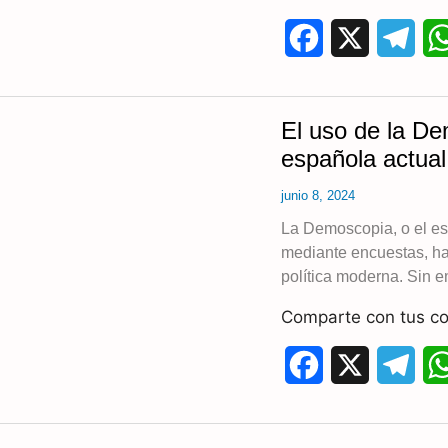
F
X
T
a
e
c
l
El uso de la De
e
e
española actual
b
g
junio 8, 2024
o
r
La Demoscopia, o el est
mediante encuestas, ha
o
a
política moderna. Sin 
k
m
Comparte con tus co
F
X
T
a
e
c
l