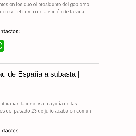
A
tes en los que el presidente del gobierno,
do ser el centro de atención de la vida
p
p
ntactos:
W
h
a
ad de España a subasta |
t
s
A
enturaban la inmensa mayoría de las
nes del pasado 23 de julio acabaron con un
p
p
ntactos: