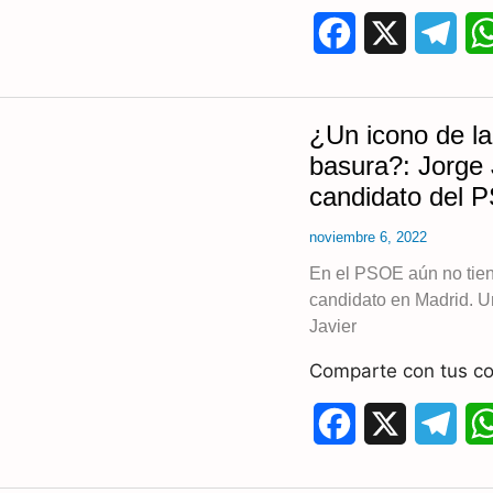
F
X
T
a
e
c
l
¿Un icono de la
e
e
basura?: Jorge 
candidato del P
b
g
noviembre 6, 2022
o
r
En el PSOE aún no tien
o
a
candidato en Madrid. U
k
m
Javier
Comparte con tus co
F
X
T
a
e