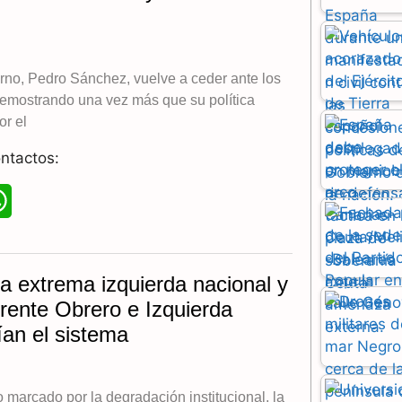
erno, Pedro Sánchez, vuelve a ceder ante los
demostrando una vez más que su política
or el
ntactos:
W
h
a
 extrema izquierda nacional y
t
rente Obrero e Izquierda
an el sistema
s
A
o marcado por la degradación institucional, la