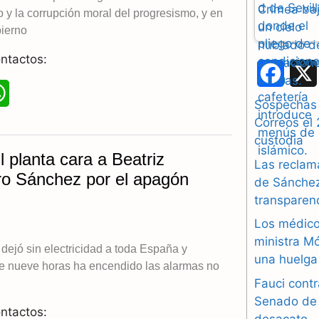
p
 y la corrupción moral del progresismo, y en
p
ierno
ntactos:
F
W
a
Sospechas 
h
Correos el 
c
custodia
a
e
l planta cara a Beatriz
Las reclam
t
ro Sánchez por el apagón
b
de Sánchez 
transparen
s
o
Los médico
A
o
ministra M
dejó sin electricidad a toda España y
p
una huelga 
k
e nueve horas ha encendido las alarmas no
p
Fauci contr
Senado de 
ntactos:
desacato