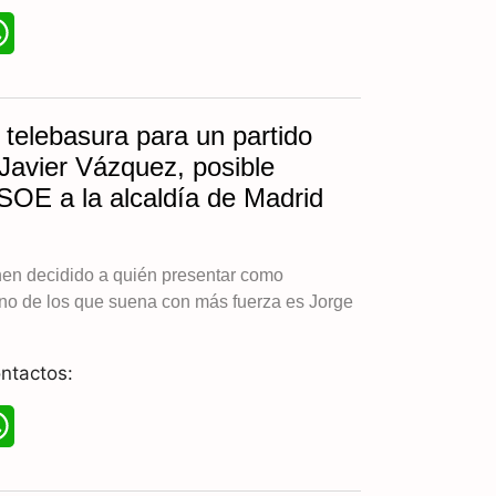
W
h
a
 telebasura para un partido
t
Javier Vázquez, posible
SOE a la alcaldía de Madrid
s
A
en decidido a quién presentar como
p
no de los que suena con más fuerza es Jorge
p
ntactos:
W
h