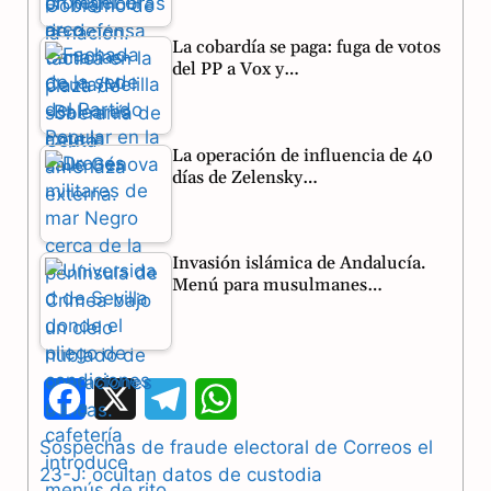
La cobardía se paga: fuga de votos
del PP a Vox y…
La operación de influencia de 40
días de Zelensky…
Invasión islámica de Andalucía.
Menú para musulmanes…
F
X
T
W
a
e
h
Sospechas de fraude electoral de Correos el
23-J: ocultan datos de custodia
c
l
a