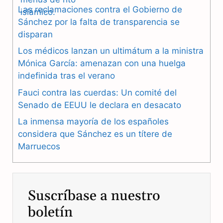
Las reclamaciones contra el Gobierno de
e
e
t
Sánchez por la falta de transparencia se
b
g
s
disparan
Los médicos lanzan un ultimátum a la ministra
o
r
A
Mónica García: amenazan con una huelga
o
a
p
indefinida tras el verano
k
m
p
Fauci contra las cuerdas: Un comité del
Senado de EEUU le declara en desacato
La inmensa mayoría de los españoles
considera que Sánchez es un títere de
Marruecos
Suscríbase a nuestro
boletín