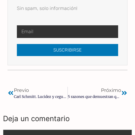
Sin spam, solo información!
SUSCRIBIRSE
Previo
Próximo
Carl Schmitt. Lucidez y ceguera | José Luis López de Lizaga
5 razones que demuestran que la invasión musulmana NO se hizo ‘con tolerancia y respeto’
Deja un comentario