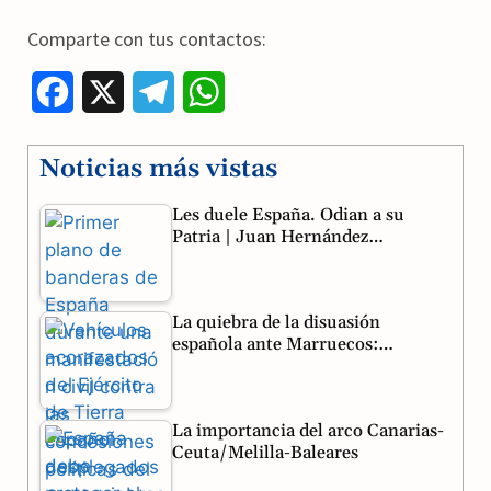
Comparte con tus contactos:
F
X
T
W
a
e
h
Noticias más vistas
c
l
a
Les duele España. Odian a su
e
e
t
Patria | Juan Hernández…
b
g
s
o
r
A
La quiebra de la disuasión
o
a
p
española ante Marruecos:…
k
m
p
La importancia del arco Canarias-
Ceuta/Melilla-Baleares