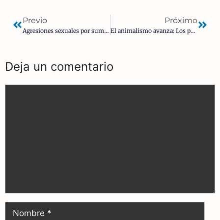
Previo
Próximo
Agresiones sexuales por sumisión química | Albert Mesa Rey
El animalismo avanza: Los perros son considerados miembros de la familia y los dueños tendrán que hacer un curso de capacitación
Deja un comentario