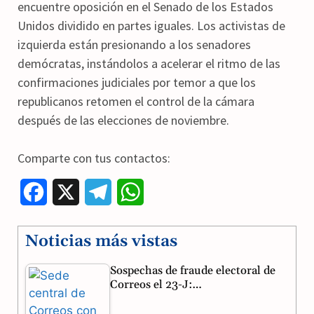
encuentre oposición en el Senado de los Estados
Unidos dividido en partes iguales. Los activistas de
izquierda están presionando a los senadores
demócratas, instándolos a acelerar el ritmo de las
confirmaciones judiciales por temor a que los
republicanos retomen el control de la cámara
después de las elecciones de noviembre.
Comparte con tus contactos:
F
X
T
W
a
e
h
Noticias más vistas
c
l
a
Sospechas de fraude electoral de
e
e
t
Correos el 23-J:…
b
g
s