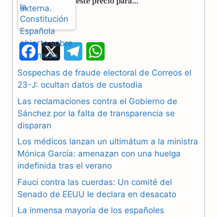
este precio para…
F
X
T
W
a
e
h
Sospechas de fraude electoral de Correos el
23-J: ocultan datos de custodia
c
l
a
Las reclamaciones contra el Gobierno de
e
e
t
Sánchez por la falta de transparencia se
b
g
s
disparan
Los médicos lanzan un ultimátum a la ministra
o
r
A
Mónica García: amenazan con una huelga
o
a
p
indefinida tras el verano
k
m
p
Fauci contra las cuerdas: Un comité del
Senado de EEUU le declara en desacato
La inmensa mayoría de los españoles