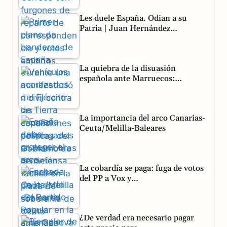
o
r
A
Les duele España. Odian a su
o
a
p
Patria | Juan Hernández…
k
m
p
La quiebra de la disuasión
española ante Marruecos:…
La importancia del arco Canarias-
Ceuta/Melilla-Baleares
La cobardía se paga: fuga de votos
del PP a Vox y…
¿De verdad era necesario pagar