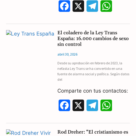
F
X
T
W
a
e
h
c
l
a
El coladero de la Ley Trans
España: 16.000 cambios de sexo
e
e
t
sin control
b
g
s
abril 30, 2026
Desde su aprobación en febrero de 2023, la
o
r
A
nefasta Ley Trans se ha convertido en una
fuente de alarma social y política. Según datos
o
a
p
del
k
m
p
Comparte con tus contactos:
F
X
T
W
a
e
h
c
l
a
Rod Dreher: “El cristianismo es