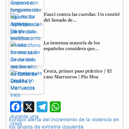
Fauci contra las cuerdas: Un comité
del Senado de…
La inmensa mayoría de los
españoles considera que…
Ceuta, primer paso práctico / El
caso Marruecos | Pío Moa
F
X
T
W
a
e
h
Europol alerta del incremento de la violencia en
los grupos de extrema izquierda
c
l
a