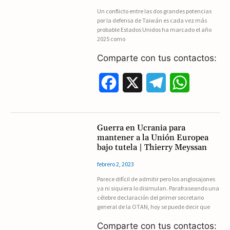
Un conflicto entre las dos grandes potencias
o
r
A
por la defensa de Taiwán es cada vez más
probable Estados Unidos ha marcado el año
o
a
p
2025 como
k
m
p
Comparte con tus contactos:
F
X
T
W
a
e
h
c
l
a
Guerra en Ucrania para
mantener a la ‎Unión Europea
e
e
t
bajo tutela | Thierry Meyssan
b
g
s
febrero 2, 2023
Parece difícil de admitir pero los anglosajones
o
r
A
ya ni siquiera lo disimulan. ‎Parafraseando una
célebre declaración del primer secretario
o
a
p
general de la OTAN, ‎hoy se puede decir que
k
m
p
Comparte con tus contactos: