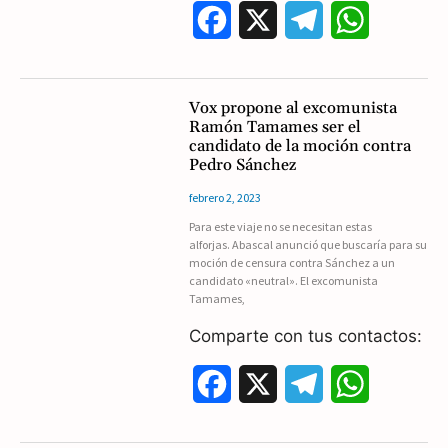
F
X
T
W
a
e
h
c
l
a
Vox propone al excomunista
Ramón Tamames ser el
e
e
t
candidato de la moción contra
Pedro Sánchez
b
g
s
febrero 2, 2023
o
r
A
Para este viaje no se necesitan estas
alforjas. Abascal anunció que buscaría para su
o
a
p
moción de censura contra Sánchez a un
candidato «neutral». El excomunista
k
m
p
Tamames,
Comparte con tus contactos:
F
X
T
W
a
e
h