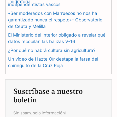
independentistas vascos
e
e
t
«Ser moderados con Marruecos no nos ha
b
g
s
garantizado nunca el respeto»- Observatorio
de Ceuta y Melilla
o
r
A
El Ministerio del Interior obligado a revelar qué
o
a
p
datos recopilan las balizas V-16
k
m
p
¿Por qué no habrá cultura sin agricultura?
Un vídeo de Hazte Oír destapa la farsa del
chiringuito de la Cruz Roja
Suscríbase a nuestro
boletín
Sin spam, solo información!