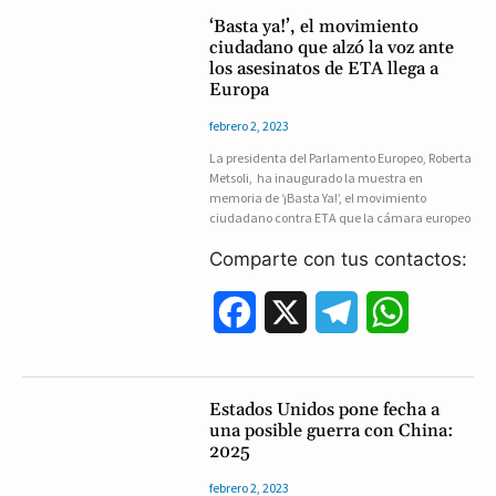
c
l
a
‘Basta ya!’, el movimiento
ciudadano que alzó la voz ante
e
e
t
los asesinatos de ETA llega a
Europa
b
g
s
febrero 2, 2023
o
r
A
La presidenta del Parlamento Europeo, Roberta
Metsoli, ha inaugurado la muestra en
o
a
p
memoria de ‘¡Basta Ya!’, el movimiento
ciudadano contra ETA que la cámara europeo
k
m
p
Comparte con tus contactos:
F
X
T
W
a
e
h
c
l
a
Estados Unidos pone fecha a
una posible guerra con China:
e
e
t
2025
b
g
s
febrero 2, 2023