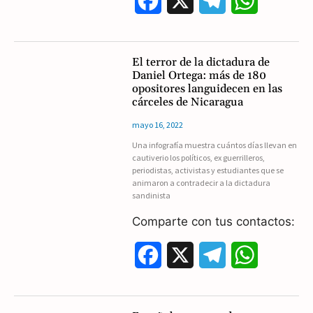
F
X
T
W
a
e
h
c
l
a
El terror de la dictadura de
Daniel Ortega: más de 180
e
e
t
opositores languidecen en las
cárceles de Nicaragua
b
g
s
mayo 16, 2022
o
r
A
Una infografía muestra cuántos días llevan en
cautiverio los políticos, ex guerrilleros,
o
a
p
periodistas, activistas y estudiantes que se
animaron a contradecir a la dictadura
k
m
p
sandinista
Comparte con tus contactos:
F
X
T
W
a
e
h
c
l
a