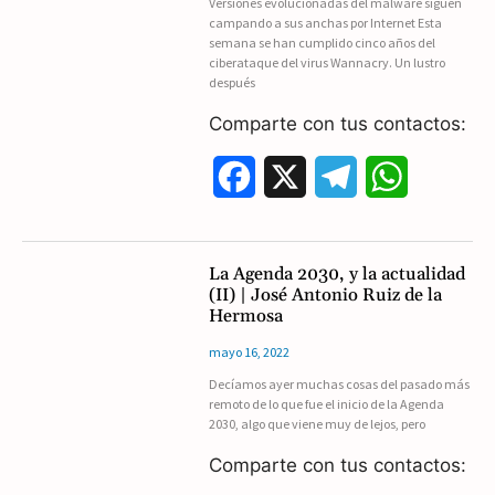
Versiones evolucionadas del malware siguen
o
r
A
campando a sus anchas por Internet Esta
semana se han cumplido cinco años del
o
a
p
ciberataque del virus Wannacry. Un lustro
después
k
m
p
Comparte con tus contactos:
F
X
T
W
a
e
h
c
l
a
La Agenda 2030, y la actualidad
(II) | José Antonio Ruiz de la
e
e
t
Hermosa
b
g
s
mayo 16, 2022
Decíamos ayer muchas cosas del pasado más
o
r
A
remoto de lo que fue el inicio de la Agenda
2030, algo que viene muy de lejos, pero
o
a
p
Comparte con tus contactos:
k
m
p