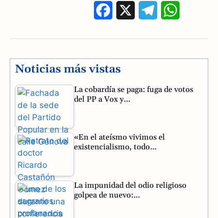
F
X
T
W
a
e
h
c
l
a
e
e
t
Noticias más vistas
b
g
s
La cobardía se paga: fuga de votos
del PP a Vox y…
o
r
A
o
a
p
«En el ateísmo vivimos el
k
m
p
existencialismo, todo…
La impunidad del odio religioso
golpea de nuevo:…