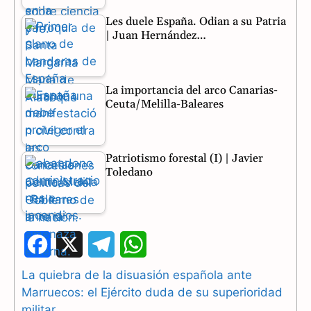
Les duele España. Odian a su Patria
| Juan Hernández…
La importancia del arco Canarias-
Ceuta/Melilla-Baleares
Patriotismo forestal (I) | Javier
Toledano
F
X
T
W
a
e
h
La quiebra de la disuasión española ante
Marruecos: el Ejército duda de su superioridad
c
l
a
militar