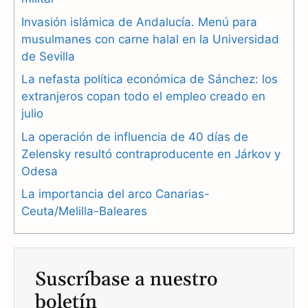
e
e
t
Invasión islámica de Andalucía. Menú para
b
g
s
musulmanes con carne halal en la Universidad
de Sevilla
o
r
A
La nefasta política económica de Sánchez: los
o
a
p
extranjeros copan todo el empleo creado en
julio
k
m
p
La operación de influencia de 40 días de
Zelensky resultó contraproducente en Járkov y
Odesa
La importancia del arco Canarias-
Ceuta/Melilla-Baleares
Suscríbase a nuestro
boletín