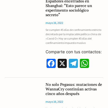
Españoles encerrados en
Shanghai: “Esto parece un
e
e
t
experimento sociológico
secreto”
b
g
s
mayo 16, 2022
o
r
A
Se cumplen 45 días de confinamiento estricto
decretado por la implacable política china de
o
a
p
«Covid O» Hoy se cumplen 45 días del
confinamiento impuesto masivo
k
m
p
Comparte con tus contactos:
F
X
T
W
a
e
h
c
l
a
No solo Pegasus: mutaciones de
WannaCry continúan activas
e
e
t
cinco años después
b
g
s
mayo 16, 2022