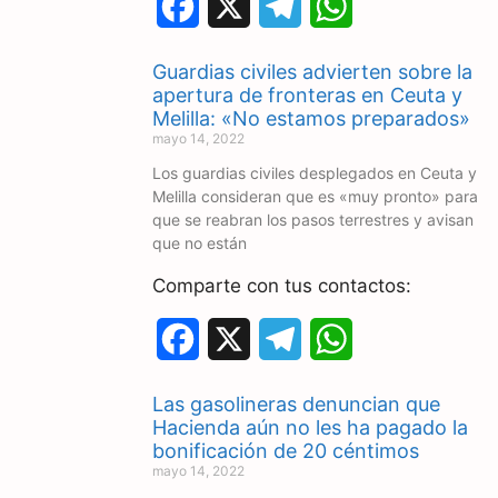
F
X
T
W
a
e
h
Guardias civiles advierten sobre la
c
l
a
apertura de fronteras en Ceuta y
Melilla: «No estamos preparados»
e
e
t
mayo 14, 2022
Los guardias civiles desplegados en Ceuta y
b
g
s
Melilla consideran que es «muy pronto» para
o
r
A
que se reabran los pasos terrestres y avisan
que no están
o
a
p
Comparte con tus contactos:
k
m
p
F
X
T
W
a
e
h
Las gasolineras denuncian que
c
l
a
Hacienda aún no les ha pagado la
bonificación de 20 céntimos
e
e
t
mayo 14, 2022