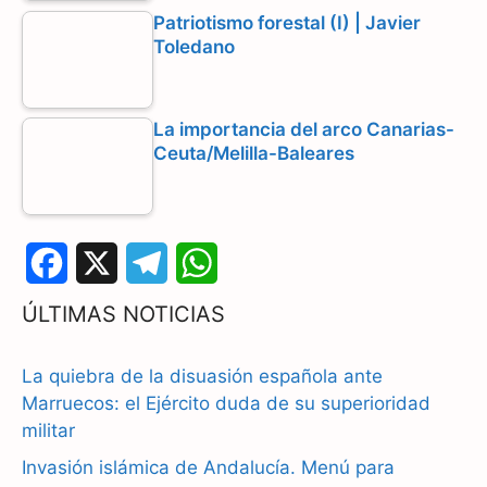
Patriotismo forestal (I) | Javier
Toledano
La importancia del arco Canarias-
Ceuta/Melilla-Baleares
F
X
T
W
a
e
h
ÚLTIMAS NOTICIAS
c
l
a
La quiebra de la disuasión española ante
e
e
t
Marruecos: el Ejército duda de su superioridad
b
g
s
militar
Invasión islámica de Andalucía. Menú para
o
r
A