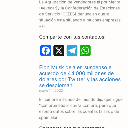
La Agrupación de Vendedores al por Menor
b
g
s
(Aevecar)y la Confederación de Estaciones
o
r
A
de Servicio (CEEES) denuncian que la
situación está situando a muchas empresas
o
a
p
«al
k
m
p
Comparte con tus contactos:
F
X
T
W
a
e
h
Elon Musk deja en suspenso el
c
l
a
acuerdo de 44.000 millones de
dólares por Twitter y las acciones
e
e
t
se desploman
mayo 14, 2022
b
g
s
El hombre más rico del mundo dijo que sigue
o
r
A
“comprometido” con la compra, pero que
espera datos sobre las cuentas falsas o de
o
a
p
spam Elon
k
m
p