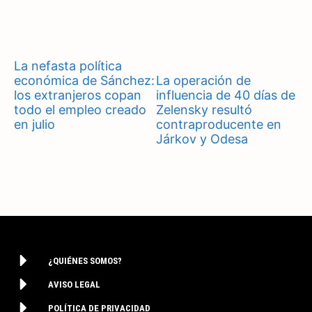
La nefasta política
económica de Sánchez:
La operación de
los extranjeros copan
influencia de 40 días de
todo el empleo creado
Zelensky resultó
en julio
contraproducente en
Járkov y Odesa
¿QUIÉNES SOMOS?
AVISO LEGAL
POLÍTICA DE PRIVACIDAD