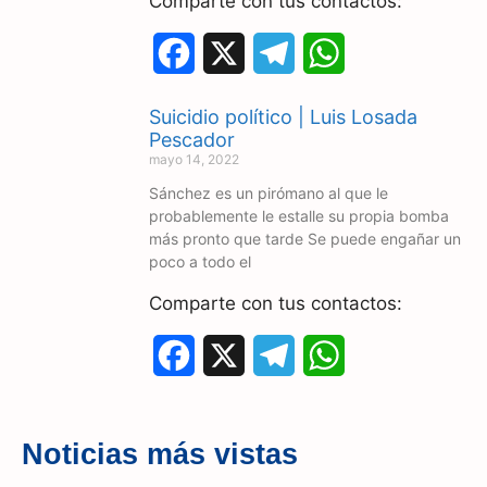
Comparte con tus contactos:
F
X
T
W
a
e
h
Suicidio político | Luis Losada
c
l
a
Pescador
mayo 14, 2022
e
e
t
Sánchez es un pirómano al que le
probablemente le estalle su propia bomba
b
g
s
más pronto que tarde Se puede engañar un
o
r
A
poco a todo el
o
a
p
Comparte con tus contactos:
k
m
p
F
X
T
W
a
e
h
c
l
a
Noticias más vistas
e
e
t