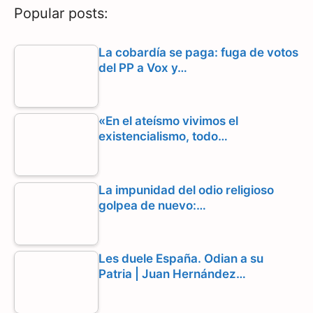
Popular posts:
b
g
s
o
r
A
La cobardía se paga: fuga de votos
del PP a Vox y…
o
a
p
k
m
p
«En el ateísmo vivimos el
existencialismo, todo…
La impunidad del odio religioso
golpea de nuevo:…
Les duele España. Odian a su
Patria | Juan Hernández…